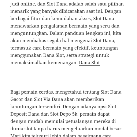
judi online, dan Slot Dana adalah salah satu pilihan
menarik yang banyak dibicarakan saat ini. Dengan
berbagai fitur dan kemudahan akses, Slot Dana
menawarkan pengalaman bermain yang seru dan
menguntungkan. Dalam panduan lengkap ini, kita
akan membahas segala hal mengenai Slot Dana,
termasuk cara bermain yang efektif, keuntungan
menggunakan Dana Slot, serta strategi untuk
memaksimalkan kemenangan.
Dana Slot
Bagi pemain cerdas, mengetahui tentang Slot Dana
Gacor dan Slot Via Dana akan memberikan
keuntungan tersendiri. Dengan adanya opsi Slot
Deposit Dana dan Slot Depo 5k, pemain dapat
dengan mudah memulai petualangan mereka di
dunia slot tanpa harus mengeluarkan modal besar.
Mari kita telusuri lebih dalam bagaimana cara