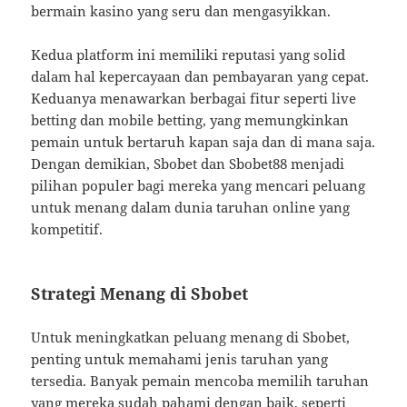
bermain kasino yang seru dan mengasyikkan.
Kedua platform ini memiliki reputasi yang solid
dalam hal kepercayaan dan pembayaran yang cepat.
Keduanya menawarkan berbagai fitur seperti live
betting dan mobile betting, yang memungkinkan
pemain untuk bertaruh kapan saja dan di mana saja.
Dengan demikian, Sbobet dan Sbobet88 menjadi
pilihan populer bagi mereka yang mencari peluang
untuk menang dalam dunia taruhan online yang
kompetitif.
Strategi Menang di Sbobet
Untuk meningkatkan peluang menang di Sbobet,
penting untuk memahami jenis taruhan yang
tersedia. Banyak pemain mencoba memilih taruhan
yang mereka sudah pahami dengan baik, seperti