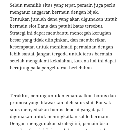
Selain memilih situs yang tepat, pemain juga perlu
mengatur anggaran bermain dengan bijak.
Tentukan jumlah dana yang akan digunakan untuk
bermain slot Dana dan patuhi batas tersebut.
Strategi ini dapat membantu mencegah kerugian
besar yang tidak diinginkan, dan memberikan
kesempatan untuk menikmati permainan dengan
lebih santai. Jangan tergoda untuk terus bermain
setelah mengalami kekalahan, karena hal ini dapat
berujung pada pengeluaran berlebihan.
Terakhir, penting untuk memanfaatkan bonus dan
promosi yang ditawarkan oleh situs slot. Banyak
situs menyediakan bonus deposit yang dapat
digunakan untuk meningkatkan saldo bermain.
Dengan menggunakan strategi ini, pemain bisa