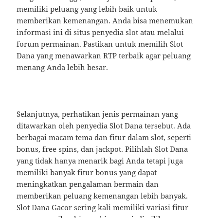
memiliki peluang yang lebih baik untuk
memberikan kemenangan. Anda bisa menemukan
informasi ini di situs penyedia slot atau melalui
forum permainan. Pastikan untuk memilih Slot
Dana yang menawarkan RTP terbaik agar peluang
menang Anda lebih besar.
Selanjutnya, perhatikan jenis permainan yang
ditawarkan oleh penyedia Slot Dana tersebut. Ada
berbagai macam tema dan fitur dalam slot, seperti
bonus, free spins, dan jackpot. Pilihlah Slot Dana
yang tidak hanya menarik bagi Anda tetapi juga
memiliki banyak fitur bonus yang dapat
meningkatkan pengalaman bermain dan
memberikan peluang kemenangan lebih banyak.
Slot Dana Gacor sering kali memiliki variasi fitur