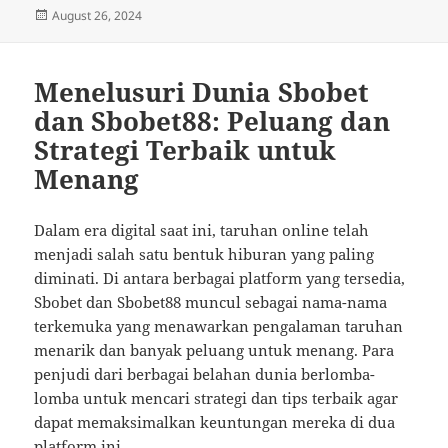
Posted
August 26, 2024
on
Menelusuri Dunia Sbobet
dan Sbobet88: Peluang dan
Strategi Terbaik untuk
Menang
Dalam era digital saat ini, taruhan online telah
menjadi salah satu bentuk hiburan yang paling
diminati. Di antara berbagai platform yang tersedia,
Sbobet dan Sbobet88 muncul sebagai nama-nama
terkemuka yang menawarkan pengalaman taruhan
menarik dan banyak peluang untuk menang. Para
penjudi dari berbagai belahan dunia berlomba-
lomba untuk mencari strategi dan tips terbaik agar
dapat memaksimalkan keuntungan mereka di dua
platform ini.