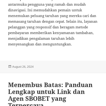
antarmuka pengguna yang ramah dan mudah
dinavigasi. Ini memudahkan pemain untuk
menemukan peluang taruhan yang mereka cari dan
memasang taruhan dengan cepat. Selain itu, layanan
pelanggan yang responsif dan beragam metode
pembayaran memberikan kenyamanan tambahan,
menjadikan pengalaman taruhan lebih
menyenangkan dan menguntungkan.
Posted
August 26, 2024
on
Menembus Batas: Panduan
Lengkap untuk Link dan
Agen SBOBET yang
Terpercaya