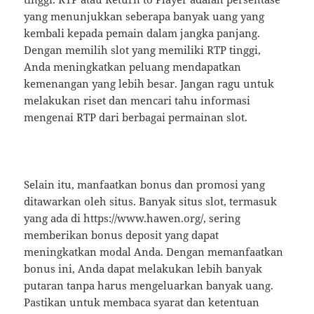
yang menunjukkan seberapa banyak uang yang
kembali kepada pemain dalam jangka panjang.
Dengan memilih slot yang memiliki RTP tinggi,
Anda meningkatkan peluang mendapatkan
kemenangan yang lebih besar. Jangan ragu untuk
melakukan riset dan mencari tahu informasi
mengenai RTP dari berbagai permainan slot.
Selain itu, manfaatkan bonus dan promosi yang
ditawarkan oleh situs. Banyak situs slot, termasuk
yang ada di https://www.hawen.org/, sering
memberikan bonus deposit yang dapat
meningkatkan modal Anda. Dengan memanfaatkan
bonus ini, Anda dapat melakukan lebih banyak
putaran tanpa harus mengeluarkan banyak uang.
Pastikan untuk membaca syarat dan ketentuan