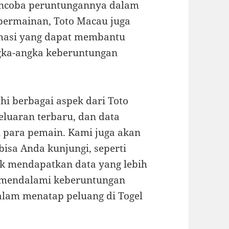
encoba peruntungannya dalam
 permainan, Toto Macau juga
masi yang dapat membantu
ka-angka keberuntungan
ahi berbagai aspek dari Toto
luaran terbaru, dan data
i para pemain. Kami juga akan
isa Anda kunjungi, seperti
uk mendapatkan data yang lebih
uk mendalami keberuntungan
alam menatap peluang di Togel