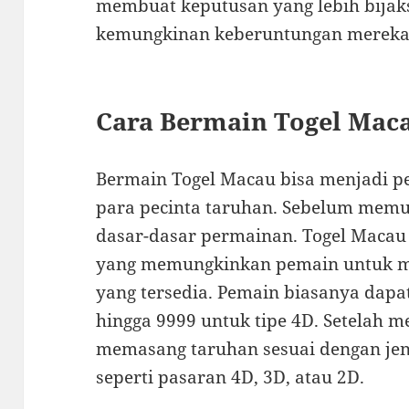
membuat keputusan yang lebih bija
kemungkinan keberuntungan mereka
Cara Bermain Togel Mac
Bermain Togel Macau bisa menjadi p
para pecinta taruhan. Sebelum mem
dasar-dasar permainan. Togel Macau 
yang memungkinkan pemain untuk me
yang tersedia. Pemain biasanya dapa
hingga 9999 untuk tipe 4D. Setelah 
memasang taruhan sesuai dengan jeni
seperti pasaran 4D, 3D, atau 2D.