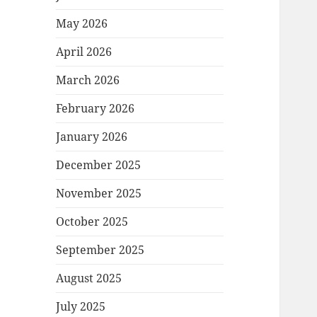
May 2026
April 2026
March 2026
February 2026
January 2026
December 2025
November 2025
October 2025
September 2025
August 2025
July 2025