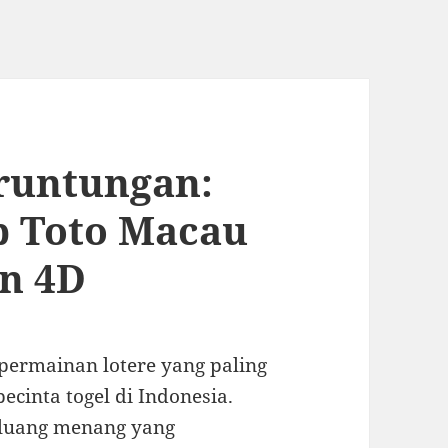
runtungan:
 Toto Macau
an 4D
 permainan lotere yang paling
ecinta togel di Indonesia.
eluang menang yang