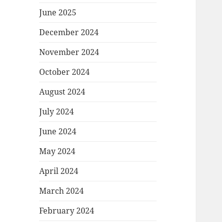
June 2025
December 2024
November 2024
October 2024
August 2024
July 2024
June 2024
May 2024
April 2024
March 2024
February 2024