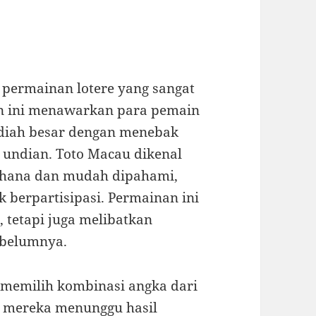
 permainan lotere yang sangat
an ini menawarkan para pemain
iah besar dengan menebak
 undian. Toto Macau dikenal
rhana dan mudah dipahami,
 berpartisipasi. Permainan ini
 tetapi juga melibatkan
sebelumnya.
memilih kombinasi angka dari
tu, mereka menunggu hasil