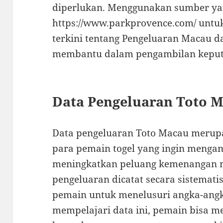
diperlukan. Menggunakan sumber yan
https://www.parkprovence.com/ untu
terkini tentang Pengeluaran Macau d
membantu dalam pengambilan keput
Data Pengeluaran Toto 
Data pengeluaran Toto Macau merupa
para pemain togel yang ingin mengan
meningkatkan peluang kemenangan me
pengeluaran dicatat secara sistemati
pemain untuk menelusuri angka-angk
mempelajari data ini, pemain bisa m