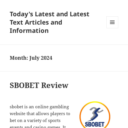
Today's Latest and Latest
Text Articles and
Information
MENU
AND
WIDGETS
Month:
July 2024
SBOBET Review
sbobet is an online gambling
website that allows players to
bet on a variety of sports
events and casino games. It