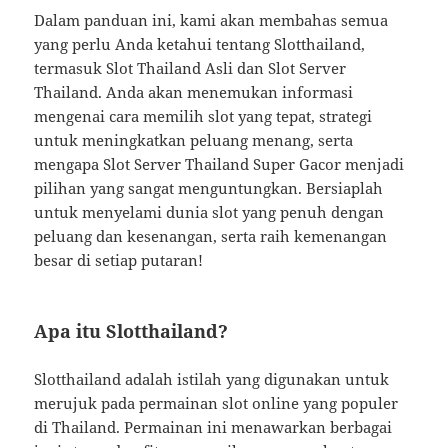
Dalam panduan ini, kami akan membahas semua
yang perlu Anda ketahui tentang Slotthailand,
termasuk Slot Thailand Asli dan Slot Server
Thailand. Anda akan menemukan informasi
mengenai cara memilih slot yang tepat, strategi
untuk meningkatkan peluang menang, serta
mengapa Slot Server Thailand Super Gacor menjadi
pilihan yang sangat menguntungkan. Bersiaplah
untuk menyelami dunia slot yang penuh dengan
peluang dan kesenangan, serta raih kemenangan
besar di setiap putaran!
Apa itu Slotthailand?
Slotthailand adalah istilah yang digunakan untuk
merujuk pada permainan slot online yang populer
di Thailand. Permainan ini menawarkan berbagai