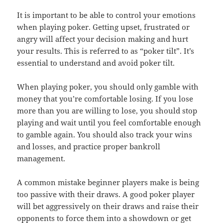
It is important to be able to control your emotions
when playing poker. Getting upset, frustrated or
angry will affect your decision making and hurt
your results. This is referred to as “poker tilt”. It’s
essential to understand and avoid poker tilt.
When playing poker, you should only gamble with
money that you’re comfortable losing. If you lose
more than you are willing to lose, you should stop
playing and wait until you feel comfortable enough
to gamble again. You should also track your wins
and losses, and practice proper bankroll
management.
A common mistake beginner players make is being
too passive with their draws. A good poker player
will bet aggressively on their draws and raise their
opponents to force them into a showdown or get