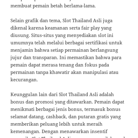
membuat pemain betah berlama-lama.
Selain grafik dan tema, Slot Thailand Asli juga
dikenal karena keamanan serta fair play yang
diusung. Situs-situs yang menyediakan slot ini
umumnya telah melalui berbagai sertifikasi untuk
menjamin bahwa setiap permainan berlangsung
jujur dan transparan. Ini memastikan bahwa para
pemain dapat merasa tenang dan fokus pada
permainan tanpa khawatir akan manipulasi atau
kecurangan.
Keunggulan lain dari Slot Thailand Asli adalah
bonus dan promosi yang ditawarkan. Pemain dapat
menikmati berbagai jenis bonus, termasuk bonus
selamat datang, cashback, dan putaran gratis yang
memberikan peluang lebih untuk meraih
kemenangan. Dengan menawarkan insentif