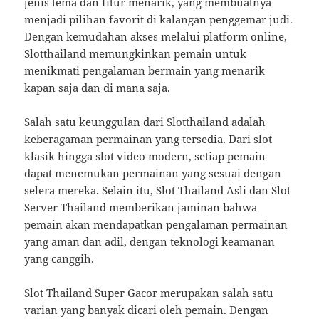
jenis tema dan fitur menarik, yang membuatnya
menjadi pilihan favorit di kalangan penggemar judi.
Dengan kemudahan akses melalui platform online,
Slotthailand memungkinkan pemain untuk
menikmati pengalaman bermain yang menarik
kapan saja dan di mana saja.
Salah satu keunggulan dari Slotthailand adalah
keberagaman permainan yang tersedia. Dari slot
klasik hingga slot video modern, setiap pemain
dapat menemukan permainan yang sesuai dengan
selera mereka. Selain itu, Slot Thailand Asli dan Slot
Server Thailand memberikan jaminan bahwa
pemain akan mendapatkan pengalaman permainan
yang aman dan adil, dengan teknologi keamanan
yang canggih.
Slot Thailand Super Gacor merupakan salah satu
varian yang banyak dicari oleh pemain. Dengan