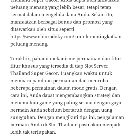
peluang menang yang lebih besar, tetapi tetap
cermat dalam mengelola dana Anda. Selain itu,
manfaatkan berbagai bonus dan promosi yang
ditawarkan oleh situs seperti
https://www.eldoradoky.com/ untuk meningkatkan
peluang menang.
Terakhir, pahami mekanisme permainan dan fitur-
fitur khusus yang tersedia di tiap Slot Server
Thailand Super Gacor. Luangkan waktu untuk
membaca panduan permainan dan mencoba
beberapa permainan dalam mode gratis. Dengan
cara ini, Anda dapat mengembangkan strategi dan
menemukan game yang paling sesuai dengan gaya
bermain Anda sebelum bertaruh dengan uang
sungguhan. Dengan mengikuti tips ini, pengalaman
bermain Anda di Slot Thailand pasti akan menjadi
lebih tak terlupakan.