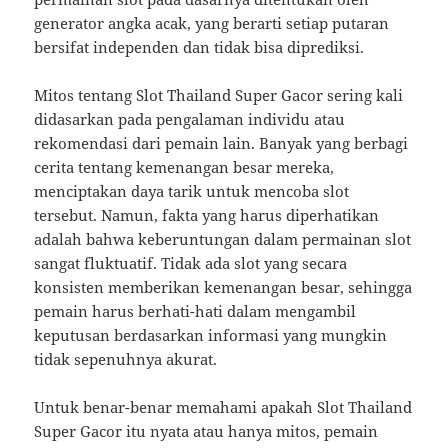
generator angka acak, yang berarti setiap putaran
bersifat independen dan tidak bisa diprediksi.
Mitos tentang Slot Thailand Super Gacor sering kali
didasarkan pada pengalaman individu atau
rekomendasi dari pemain lain. Banyak yang berbagi
cerita tentang kemenangan besar mereka,
menciptakan daya tarik untuk mencoba slot
tersebut. Namun, fakta yang harus diperhatikan
adalah bahwa keberuntungan dalam permainan slot
sangat fluktuatif. Tidak ada slot yang secara
konsisten memberikan kemenangan besar, sehingga
pemain harus berhati-hati dalam mengambil
keputusan berdasarkan informasi yang mungkin
tidak sepenuhnya akurat.
Untuk benar-benar memahami apakah Slot Thailand
Super Gacor itu nyata atau hanya mitos, pemain