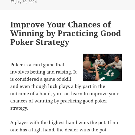
Posted
July 30, 2024
on
Improve Your Chances of
Winning by Practicing Good
Poker Strategy
Poker is a card game that
involves betting and raising. It
is considered a game of skill,
and even though luck plays a big part in the
outcome of a hand, you can learn to improve your
chances of winning by practicing good poker
strategy.
A player with the highest hand wins the pot. If no
one has a high hand, the dealer wins the pot.