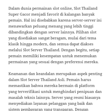
Dalam dunia permainan slot online, Slot Thailand
Super Gacor menjadi favorit di kalangan banyak
pemain. Hal ini disebabkan karena server-server ini
menawarkan peluang menang yang lebih tinggi
dibandingkan dengan server lainnya. Pilihan slot
yang disediakan sangat beragam, mulai dari tema
klasik hingga modern, dan semua dapat diakses
melalui Slot Server Thailand. Dengan begitu, setiap
pemain memiliki kesempatan untuk menemukan
permainan yang sesuai dengan preferensi mereka.
Keamanan dan keandalan merupakan aspek penting
dalam Slot Server Thailand Asli. Pemain harus
memastikan bahwa mereka bermain di platform
yang terverifikasi untuk menghindari penipuan dan
masalah teknis lainnya. Server yang resmi biasanya
menyediakan layanan pelanggan yang baik dan
sistem pembayaran yang transparan. Dengan