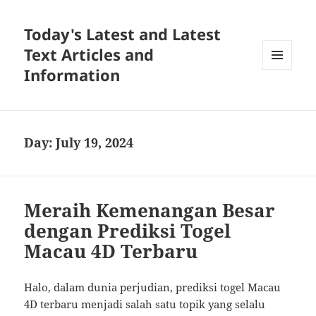
Today's Latest and Latest
Text Articles and
Information
MENU
AND
WIDGETS
Day:
July 19, 2024
Meraih Kemenangan Besar
dengan Prediksi Togel
Macau 4D Terbaru
Halo, dalam dunia perjudian, prediksi togel Macau
4D terbaru menjadi salah satu topik yang selalu