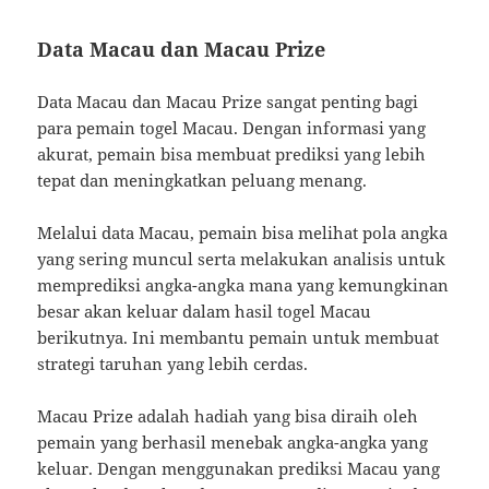
Data Macau dan Macau Prize
Data Macau dan Macau Prize sangat penting bagi
para pemain togel Macau. Dengan informasi yang
akurat, pemain bisa membuat prediksi yang lebih
tepat dan meningkatkan peluang menang.
Melalui data Macau, pemain bisa melihat pola angka
yang sering muncul serta melakukan analisis untuk
memprediksi angka-angka mana yang kemungkinan
besar akan keluar dalam hasil togel Macau
berikutnya. Ini membantu pemain untuk membuat
strategi taruhan yang lebih cerdas.
Macau Prize adalah hadiah yang bisa diraih oleh
pemain yang berhasil menebak angka-angka yang
keluar. Dengan menggunakan prediksi Macau yang