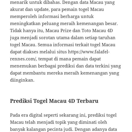
menarik untuk dibahas. Dengan data Macau yang
akurat dan update, para pemain togel Macau
memperoleh informasi berharga untuk
meningkatkan peluang meraih kemenangan besar.
Tidak hanya itu, Macau Prize dan Toto Macau 4D
juga menjadi sorotan utama dalam setiap taruhan
togel Macau. Semua informasi terkait togel Macau
dapat diakses melalui situs https://www.falafel-
rennes.com/, tempat di mana pemain dapat
menemukan berbagai prediksi dan data terkini yang
dapat membantu mereka meraih kemenangan yang
diinginkan.
Prediksi Togel Macau 4D Terbaru
Pada era digital seperti sekarang ini, prediksi togel
Macau telah menjadi topik yang diminati oleh
banyak kalangan pecinta judi. Dengan adanya data