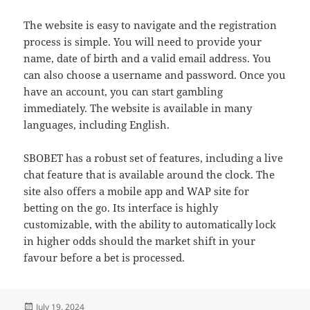
The website is easy to navigate and the registration
process is simple. You will need to provide your
name, date of birth and a valid email address. You
can also choose a username and password. Once you
have an account, you can start gambling
immediately. The website is available in many
languages, including English.
SBOBET has a robust set of features, including a live
chat feature that is available around the clock. The
site also offers a mobile app and WAP site for
betting on the go. Its interface is highly
customizable, with the ability to automatically lock
in higher odds should the market shift in your
favour before a bet is processed.
Posted
July 19, 2024