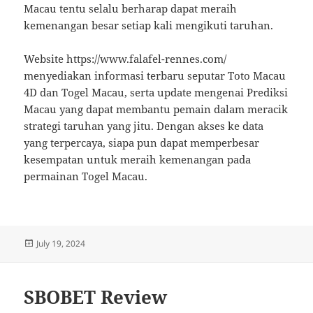
Macau tentu selalu berharap dapat meraih
kemenangan besar setiap kali mengikuti taruhan.
Website https://www.falafel-rennes.com/
menyediakan informasi terbaru seputar Toto Macau
4D dan Togel Macau, serta update mengenai Prediksi
Macau yang dapat membantu pemain dalam meracik
strategi taruhan yang jitu. Dengan akses ke data
yang terpercaya, siapa pun dapat memperbesar
kesempatan untuk meraih kemenangan pada
permainan Togel Macau.
Posted
July 19, 2024
on
SBOBET Review