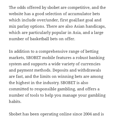
The odds offered by sbobet are competitive, and the
website has a good selection of accumulator bets
which include over/under, first goal/last goal and
mix parlay options. There are also Asian handicaps,
which are particularly popular in Asia, and a large
number of basketball bets on offer.
In addition to a comprehensive range of betting
markets, SBOBET mobile features a robust banking
system and supports a wide variety of currencies
and payment methods. Deposits and withdrawals
are fast, and the limits on winning bets are among
the highest in the industry. SBOBET is also
committed to responsible gambling, and offers a
number of tools to help you manage your gambling
habits.
Sbobet has been operating online since 2004 and is