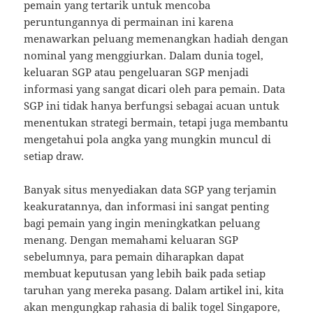
pemain yang tertarik untuk mencoba
peruntungannya di permainan ini karena
menawarkan peluang memenangkan hadiah dengan
nominal yang menggiurkan. Dalam dunia togel,
keluaran SGP atau pengeluaran SGP menjadi
informasi yang sangat dicari oleh para pemain. Data
SGP ini tidak hanya berfungsi sebagai acuan untuk
menentukan strategi bermain, tetapi juga membantu
mengetahui pola angka yang mungkin muncul di
setiap draw.
Banyak situs menyediakan data SGP yang terjamin
keakuratannya, dan informasi ini sangat penting
bagi pemain yang ingin meningkatkan peluang
menang. Dengan memahami keluaran SGP
sebelumnya, para pemain diharapkan dapat
membuat keputusan yang lebih baik pada setiap
taruhan yang mereka pasang. Dalam artikel ini, kita
akan mengungkap rahasia di balik togel Singapore,