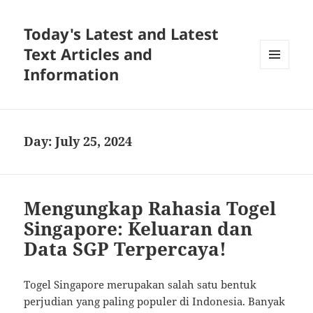
Today's Latest and Latest
Text Articles and
Information
MENU
AND
WIDGETS
Day:
July 25, 2024
Mengungkap Rahasia Togel
Singapore: Keluaran dan
Data SGP Terpercaya!
Togel Singapore merupakan salah satu bentuk
perjudian yang paling populer di Indonesia. Banyak