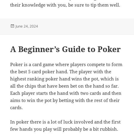
their knowledge with you, be sure to tip them well.
Posted
June 24, 2024
on
A Beginner’s Guide to Poker
Poker is a card game where players compete to form
the best 5 card poker hand. The player with the
highest ranking poker hand wins the pot, which is
all the chips that have been bet on the hand so far.
Each player starts the hand with two cards and then
aims to win the pot by betting with the rest of their
cards.
In poker there is a lot of luck involved and the first
few hands you play will probably be a bit rubbish.