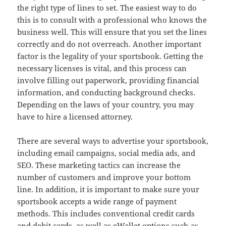
the right type of lines to set. The easiest way to do
this is to consult with a professional who knows the
business well. This will ensure that you set the lines
correctly and do not overreach. Another important
factor is the legality of your sportsbook. Getting the
necessary licenses is vital, and this process can
involve filling out paperwork, providing financial
information, and conducting background checks.
Depending on the laws of your country, you may
have to hire a licensed attorney.
There are several ways to advertise your sportsbook,
including email campaigns, social media ads, and
SEO. These marketing tactics can increase the
number of customers and improve your bottom
line. In addition, it is important to make sure your
sportsbook accepts a wide range of payment
methods. This includes conventional credit cards
and debit cards, as well as eWallet options such as