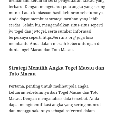
memahami keluaran serta pengeluaran Macau yang
terbaru. Dengan mengetahui pola angka yang sering
muncul atau kebiasaan hasil keluaran sebelumnya,
Anda dapat membuat strategi taruhan yang lebih
cerdas. Selain itu, mengandalkan situs-situs seperti
jw togel dan jwtogel, serta sumber informasi
terpercaya seperti https://erruns.org/ juga bisa
membantu Anda dalam meraih keberuntungan di
dunia togel Macau dan Toto Macau.
Strategi Memilih Angka Togel Macau dan
Toto Macau
Pertama, penting untuk melihat pola angka
keluaran sebelumnya dari Togel Macau dan Toto
Macau. Dengan menganalisis data tersebut, Anda
dapat mengidentifikasi angka yang sering muncul
dan menggunakannya sebagai referensi dalam