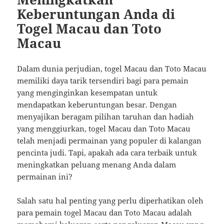
Keberuntungan Anda di
Togel Macau dan Toto
Macau
Dalam dunia perjudian, togel Macau dan Toto Macau
memiliki daya tarik tersendiri bagi para pemain
yang menginginkan kesempatan untuk
mendapatkan keberuntungan besar. Dengan
menyajikan beragam pilihan taruhan dan hadiah
yang menggiurkan, togel Macau dan Toto Macau
telah menjadi permainan yang populer di kalangan
pencinta judi. Tapi, apakah ada cara terbaik untuk
meningkatkan peluang menang Anda dalam
permainan ini?
Salah satu hal penting yang perlu diperhatikan oleh
para pemain togel Macau dan Toto Macau adalah