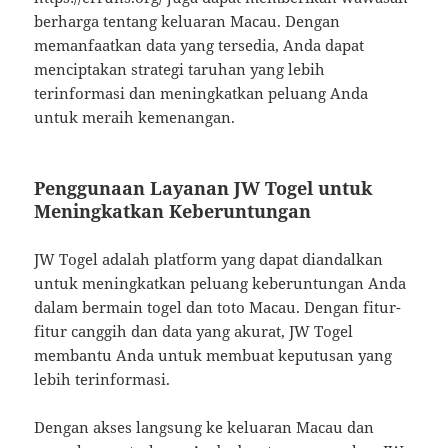
berharga tentang keluaran Macau. Dengan
memanfaatkan data yang tersedia, Anda dapat
menciptakan strategi taruhan yang lebih
terinformasi dan meningkatkan peluang Anda
untuk meraih kemenangan.
Penggunaan Layanan JW Togel untuk
Meningkatkan Keberuntungan
JW Togel adalah platform yang dapat diandalkan
untuk meningkatkan peluang keberuntungan Anda
dalam bermain togel dan toto Macau. Dengan fitur-
fitur canggih dan data yang akurat, JW Togel
membantu Anda untuk membuat keputusan yang
lebih terinformasi.
Dengan akses langsung ke keluaran Macau dan