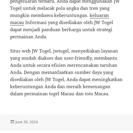
pengeluaran terbaru, Anda dapat menggunakan JW
Togel untuk melacak pola angka dan tren yang
mungkin membawa keberuntungan.
keluaran
macau
Informasi yang disediakan oleh JW Togel
dapat menjadi panduan berharga untuk strategi
permainan Anda.
Situs web JW Togel, jwtogel, menyediakan layanan
yang mudah diakses dan user-friendly, membantu
Anda untuk secara efisien merencanakan taruhan
Anda. Dengan memanfaatkan sumber daya yang
disediakan oleh JW Togel, Anda dapat meningkatkan
keberuntungan Anda dan meraih kemenangan
dalam permainan togel Macau dan toto Macau.
Posted
June 30, 2024
on