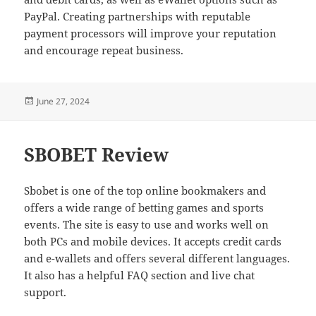
PayPal. Creating partnerships with reputable
payment processors will improve your reputation
and encourage repeat business.
Posted
June 27, 2024
on
SBOBET Review
Sbobet is one of the top online bookmakers and
offers a wide range of betting games and sports
events. The site is easy to use and works well on
both PCs and mobile devices. It accepts credit cards
and e-wallets and offers several different languages.
It also has a helpful FAQ section and live chat
support.