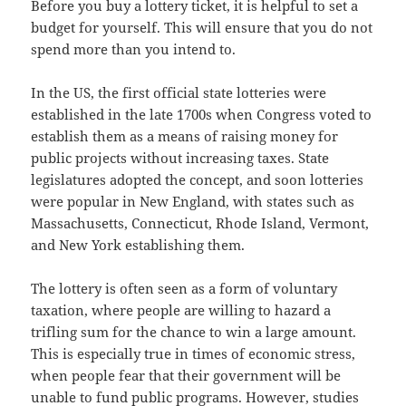
Before you buy a lottery ticket, it is helpful to set a
budget for yourself. This will ensure that you do not
spend more than you intend to.
In the US, the first official state lotteries were
established in the late 1700s when Congress voted to
establish them as a means of raising money for
public projects without increasing taxes. State
legislatures adopted the concept, and soon lotteries
were popular in New England, with states such as
Massachusetts, Connecticut, Rhode Island, Vermont,
and New York establishing them.
The lottery is often seen as a form of voluntary
taxation, where people are willing to hazard a
trifling sum for the chance to win a large amount.
This is especially true in times of economic stress,
when people fear that their government will be
unable to fund public programs. However, studies