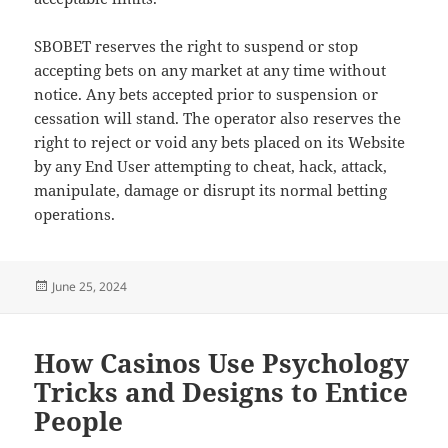
SBOBET reserves the right to suspend or stop
accepting bets on any market at any time without
notice. Any bets accepted prior to suspension or
cessation will stand. The operator also reserves the
right to reject or void any bets placed on its Website
by any End User attempting to cheat, hack, attack,
manipulate, damage or disrupt its normal betting
operations.
Posted
June 25, 2024
on
How Casinos Use Psychology
Tricks and Designs to Entice
People