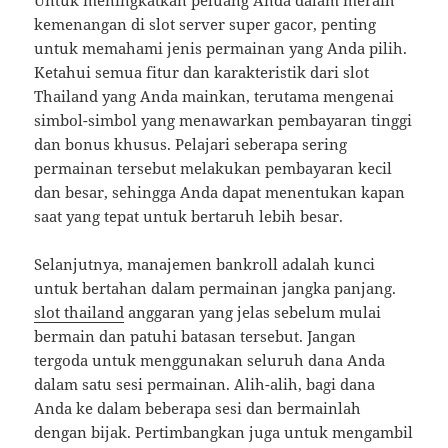
Untuk meningkatkan peluang Anda dalam meraih
kemenangan di slot server super gacor, penting
untuk memahami jenis permainan yang Anda pilih.
Ketahui semua fitur dan karakteristik dari slot
Thailand yang Anda mainkan, terutama mengenai
simbol-simbol yang menawarkan pembayaran tinggi
dan bonus khusus. Pelajari seberapa sering
permainan tersebut melakukan pembayaran kecil
dan besar, sehingga Anda dapat menentukan kapan
saat yang tepat untuk bertaruh lebih besar.
Selanjutnya, manajemen bankroll adalah kunci
untuk bertahan dalam permainan jangka panjang.
slot thailand
anggaran yang jelas sebelum mulai
bermain dan patuhi batasan tersebut. Jangan
tergoda untuk menggunakan seluruh dana Anda
dalam satu sesi permainan. Alih-alih, bagi dana
Anda ke dalam beberapa sesi dan bermainlah
dengan bijak. Pertimbangkan juga untuk mengambil