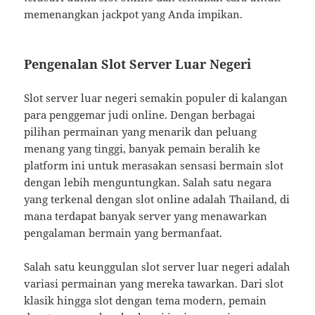
memenangkan jackpot yang Anda impikan.
Pengenalan Slot Server Luar Negeri
Slot server luar negeri semakin populer di kalangan
para penggemar judi online. Dengan berbagai
pilihan permainan yang menarik dan peluang
menang yang tinggi, banyak pemain beralih ke
platform ini untuk merasakan sensasi bermain slot
dengan lebih menguntungkan. Salah satu negara
yang terkenal dengan slot online adalah Thailand, di
mana terdapat banyak server yang menawarkan
pengalaman bermain yang bermanfaat.
Salah satu keunggulan slot server luar negeri adalah
variasi permainan yang mereka tawarkan. Dari slot
klasik hingga slot dengan tema modern, pemain