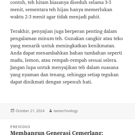
contoh, teh hitam biasanya diseduh selama 3-5
menit, sementara teh hijau hanya memerlukan
waktu 2-3 menit agar tidak menjadi pahit.
Terakhir, penyajian juga berperan penting dalam
pengalaman minum teh. Gunakan cangkir atau teko
yang menarik untuk meningkatkan kenikmatan.
Anda dapat menambahkan bahan tambahan seperti
madu, lemon, atau rempah-rempah sesuai selera.
Jangan lupa untuk menyajikan teh dalam suasana
yang nyaman dan tenang, sehingga setiap tegukan
dapat dinikmati dengan sepenuh hati.
Posted
Author
October 21, 2024
twstechnology
on
Post
PREVIOUS
navigation
Membangun Generasi Cemerlang:
Previous