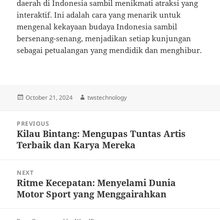
daerah di Indonesia sambil menikmati atraksi yang
interaktif. Ini adalah cara yang menarik untuk
mengenal kekayaan budaya Indonesia sambil
bersenang-senang, menjadikan setiap kunjungan
sebagai petualangan yang mendidik dan menghibur.
Posted
Author
October 21, 2024
twstechnology
on
Post
PREVIOUS
navigation
Kilau Bintang: Mengupas Tuntas Artis
Previous
Terbaik dan Karya Mereka
post:
NEXT
Ritme Kecepatan: Menyelami Dunia
Next
Motor Sport yang Menggairahkan
post: