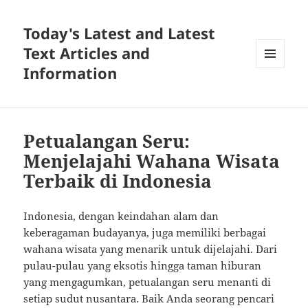
Today's Latest and Latest
Text Articles and
Information
MENU
AND
WIDGETS
Petualangan Seru:
Menjelajahi Wahana Wisata
Terbaik di Indonesia
Indonesia, dengan keindahan alam dan
keberagaman budayanya, juga memiliki berbagai
wahana wisata yang menarik untuk dijelajahi. Dari
pulau-pulau yang eksotis hingga taman hiburan
yang mengagumkan, petualangan seru menanti di
setiap sudut nusantara. Baik Anda seorang pencari