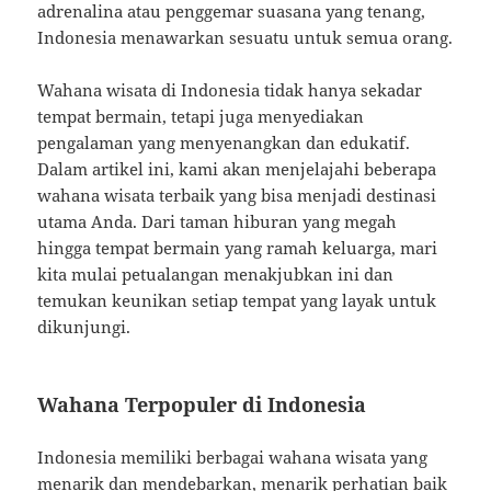
adrenalina atau penggemar suasana yang tenang,
Indonesia menawarkan sesuatu untuk semua orang.
Wahana wisata di Indonesia tidak hanya sekadar
tempat bermain, tetapi juga menyediakan
pengalaman yang menyenangkan dan edukatif.
Dalam artikel ini, kami akan menjelajahi beberapa
wahana wisata terbaik yang bisa menjadi destinasi
utama Anda. Dari taman hiburan yang megah
hingga tempat bermain yang ramah keluarga, mari
kita mulai petualangan menakjubkan ini dan
temukan keunikan setiap tempat yang layak untuk
dikunjungi.
Wahana Terpopuler di Indonesia
Indonesia memiliki berbagai wahana wisata yang
menarik dan mendebarkan, menarik perhatian baik