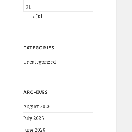
31
« Jul
CATEGORIES
Uncategorized
ARCHIVES
August 2026
July 2026
June 2026