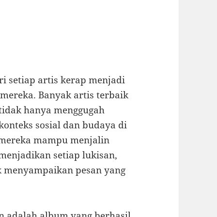
i setiap artis kerap menjadi
f mereka. Banyak artis terbaik
 tidak hanya menggugah
konteks sosial dan budaya di
i, mereka mampu menjalin
menjadikan setiap lukisan,
uk menyampaikan pesan yang
an adalah album yang berhasil