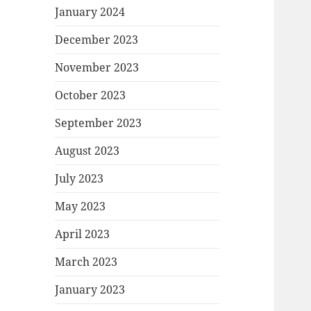
January 2024
December 2023
November 2023
October 2023
September 2023
August 2023
July 2023
May 2023
April 2023
March 2023
January 2023