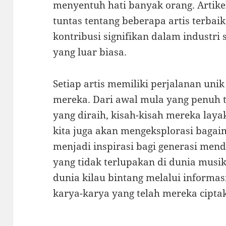
menyentuh hati banyak orang. Artike
tuntas tentang beberapa artis terba
kontribusi signifikan dalam industri 
yang luar biasa.
Setiap artis memiliki perjalanan un
mereka. Dari awal mula yang penuh 
yang diraih, kisah-kisah mereka layak
kita juga akan mengeksplorasi baga
menjadi inspirasi bagi generasi men
yang tidak terlupakan di dunia musik
dunia kilau bintang melalui informasi
karya-karya yang telah mereka cipta