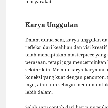
masyarakat.
Karya Unggulan
Dalam dunia seni, karya unggulan dar
refleksi dari keahlian dan visi kreati
telah menciptakan masterpiece yang
perasaan, tetapi juga mencerminkan 
sekitar kita. Melalui karya-karya in
koneksi yang kuat dengan penonton, 
lagu, atau film sebagai medium unt
lebih dalam.
Salah satu contoh dari karya unggul