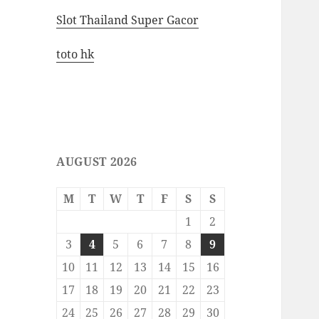
Slot Thailand Super Gacor
toto hk
AUGUST 2026
M
T
W
T
F
S
S
1
2
3
4
5
6
7
8
9
10
11
12
13
14
15
16
17
18
19
20
21
22
23
24
25
26
27
28
29
30