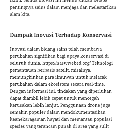
iklim. Semua inovasi ini menunjukkan betapa
pentingnya sains dalam menjaga dan melestarikan
alam kita.
Dampak Inovasi Terhadap Konservasi
Inovasi dalam bidang sains telah membawa
perubahan signifikan bagi upaya konservasi di
seluruh dunia.
https://naswwebed.org/
Teknologi
pemantauan berbasis satelit, misalnya,
memungkinkan para ilmuwan untuk melacak
perubahan dalam ekosistem secara real-time.
Dengan informasi ini, tindakan yang diperlukan
dapat diambil lebih cepat untuk mencegah
kerusakan lebih lanjut. Penggunaan drone juga
semakin populer dalam mendokumentasikan
keanekaragaman hayati dan memantau populasi
spesies yang terancam punah di area yang sulit