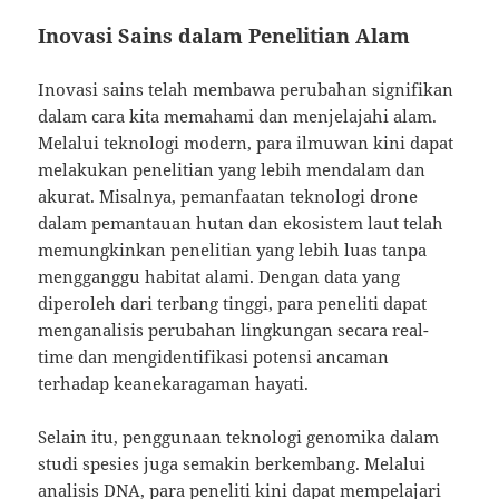
Inovasi Sains dalam Penelitian Alam
Inovasi sains telah membawa perubahan signifikan
dalam cara kita memahami dan menjelajahi alam.
Melalui teknologi modern, para ilmuwan kini dapat
melakukan penelitian yang lebih mendalam dan
akurat. Misalnya, pemanfaatan teknologi drone
dalam pemantauan hutan dan ekosistem laut telah
memungkinkan penelitian yang lebih luas tanpa
mengganggu habitat alami. Dengan data yang
diperoleh dari terbang tinggi, para peneliti dapat
menganalisis perubahan lingkungan secara real-
time dan mengidentifikasi potensi ancaman
terhadap keanekaragaman hayati.
Selain itu, penggunaan teknologi genomika dalam
studi spesies juga semakin berkembang. Melalui
analisis DNA, para peneliti kini dapat mempelajari