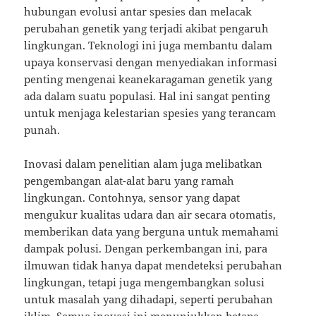
hubungan evolusi antar spesies dan melacak
perubahan genetik yang terjadi akibat pengaruh
lingkungan. Teknologi ini juga membantu dalam
upaya konservasi dengan menyediakan informasi
penting mengenai keanekaragaman genetik yang
ada dalam suatu populasi. Hal ini sangat penting
untuk menjaga kelestarian spesies yang terancam
punah.
Inovasi dalam penelitian alam juga melibatkan
pengembangan alat-alat baru yang ramah
lingkungan. Contohnya, sensor yang dapat
mengukur kualitas udara dan air secara otomatis,
memberikan data yang berguna untuk memahami
dampak polusi. Dengan perkembangan ini, para
ilmuwan tidak hanya dapat mendeteksi perubahan
lingkungan, tetapi juga mengembangkan solusi
untuk masalah yang dihadapi, seperti perubahan