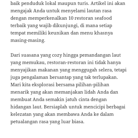
baik penduduk lokal maupun turis. Artikel ini akan
mengajak Anda untuk menyelami lautan rasa
dengan memperkenalkan 10 restoran seafood
terbaik yang wajib dikunjungi, di mana setiap
tempat memiliki keunikan dan menu khasnya
masing-masing.
Dari suasana yang cozy hingga pemandangan laut
yang memukau, restoran-restoran ini tidak hanya
menyajikan makanan yang menggugah selera, tetapi
juga pengalaman bersantap yang tak terlupakan.
Mari kita eksplorasi bersama pilihan-pilihan
menarik yang akan memanjakan lidah Anda dan
membuat Anda semakin jatuh cinta dengan
hidangan laut. Bersiaplah untuk mencicipi berbagai
kelezatan yang akan membawa Anda ke dalam
petualangan rasa yang luar biasa.