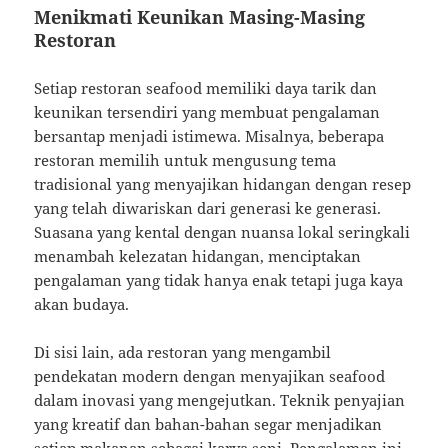
Menikmati Keunikan Masing-Masing
Restoran
Setiap restoran seafood memiliki daya tarik dan
keunikan tersendiri yang membuat pengalaman
bersantap menjadi istimewa. Misalnya, beberapa
restoran memilih untuk mengusung tema
tradisional yang menyajikan hidangan dengan resep
yang telah diwariskan dari generasi ke generasi.
Suasana yang kental dengan nuansa lokal seringkali
menambah kelezatan hidangan, menciptakan
pengalaman yang tidak hanya enak tetapi juga kaya
akan budaya.
Di sisi lain, ada restoran yang mengambil
pendekatan modern dengan menyajikan seafood
dalam inovasi yang mengejutkan. Teknik penyajian
yang kreatif dan bahan-bahan segar menjadikan