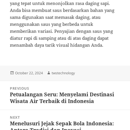
yang tepat untuk menonjolkan rasa daging sapi.
Anda bisa membuat saus berdasarkan bahan yang
sama digunakan saat memasak daging, atau
menggunakan saus yang berbeda untuk
memberikan variasi. Penyajian dengan saus yang
diatur rapi di samping atau di atas daging dapat
menambah daya tarik visual hidangan Anda.
Posted
Author
October 22, 2024
twstechnology
on
Post
PREVIOUS
navigation
Petualangan Seru: Menyelami Destinasi
Previous
Wisata Air Terbaik di Indonesia
post:
NEXT
Menelusuri Jejak Sepak Bola Indonesia:
Next
Antara Tradisi dan Inovasi