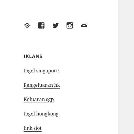
Yelp
Facebook
Twitter
Instagram
Email
IKLANS
togel singapore
Pengeluaran hk
Keluaran sgp
togel hongkong
link slot