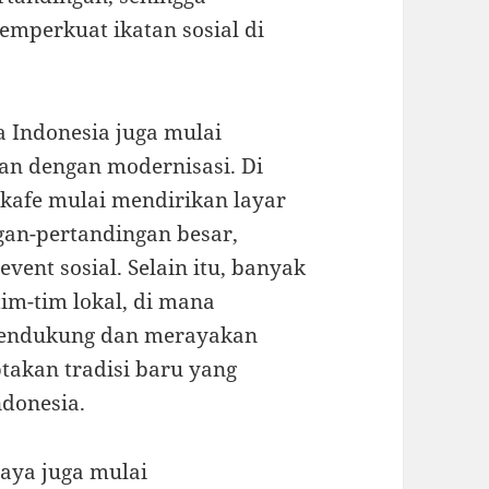
mperkuat ikatan sosial di
a Indonesia juga mulai
n dengan modernisasi. Di
kafe mulai mendirikan layar
an-pertandingan besar,
ent sosial. Selain itu, banyak
tim-tim lokal, di mana
mendukung dan merayakan
takan tradisi baru yang
donesia.
daya juga mulai