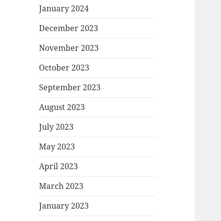
January 2024
December 2023
November 2023
October 2023
September 2023
August 2023
July 2023
May 2023
April 2023
March 2023
January 2023