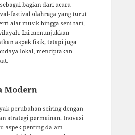
sebagai bagian dari acara
val-festival olahraga yang turut
ti alat musik hingga seni tari,
wilayah. Ini menunjukkan
kan aspek fisik, tetapi juga
udaya lokal, menciptakan
at.
la Modern
yak perubahan seiring dengan
n strategi permainan. Inovasi
tu aspek penting dalam