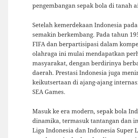
pengembangan sepak bola di tanah ai
Setelah kemerdekaan Indonesia pada 
semakin berkembang. Pada tahun 195
FIFA dan berpartisipasi dalam kompeti
olahraga ini mulai mendapatkan perh
masyarakat, dengan berdirinya berbag
daerah. Prestasi Indonesia juga menin
keikutsertaan di ajang-ajang interna
SEA Games.
Masuk ke era modern, sepak bola In
dinamika, termasuk tantangan dan ino
Liga Indonesia dan Indonesia Super