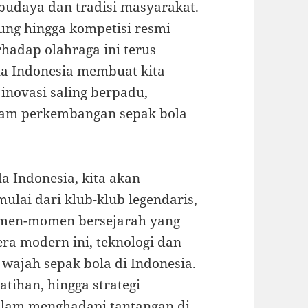
 budaya dan tradisi masyarakat.
ung hingga kompetisi resmi
erhadap olahraga ini terus
la Indonesia membuat kita
inovasi saling berpadu,
lam perkembangan sepak bola
a Indonesia, kita akan
lai dari klub-klub legendaris,
omen-momen bersejarah yang
era modern ini, teknologi dan
ajah sepak bola di Indonesia.
atihan, hingga strategi
alam menghadapi tantangan di