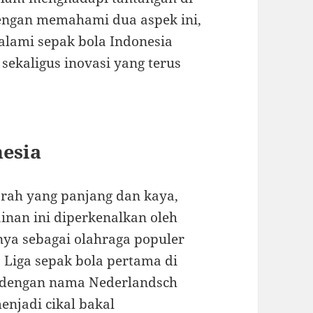
Dengan memahami dua aspek ini,
alami sepak bola Indonesia
 sekaligus inovasi yang terus
nesia
arah yang panjang dan kaya,
inan ini diperkenalkan oleh
nya sebagai olahraga populer
 Liga sepak bola pertama di
0 dengan nama Nederlandsch
enjadi cikal bakal