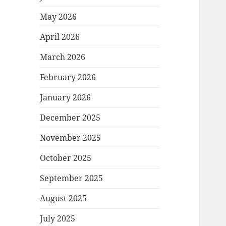
May 2026
April 2026
March 2026
February 2026
January 2026
December 2025
November 2025
October 2025
September 2025
August 2025
July 2025