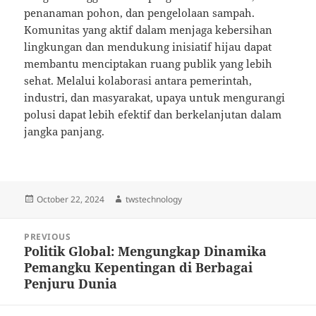
penanaman pohon, dan pengelolaan sampah.
Komunitas yang aktif dalam menjaga kebersihan
lingkungan dan mendukung inisiatif hijau dapat
membantu menciptakan ruang publik yang lebih
sehat. Melalui kolaborasi antara pemerintah,
industri, dan masyarakat, upaya untuk mengurangi
polusi dapat lebih efektif dan berkelanjutan dalam
jangka panjang.
Posted
Author
October 22, 2024
twstechnology
on
Post
PREVIOUS
navigation
Politik Global: Mengungkap Dinamika
Previous
Pemangku Kepentingan di Berbagai
post:
Penjuru Dunia