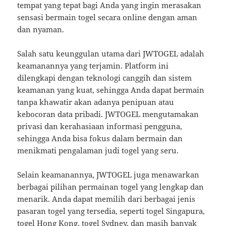
tempat yang tepat bagi Anda yang ingin merasakan
sensasi bermain togel secara online dengan aman
dan nyaman.
Salah satu keunggulan utama dari JWTOGEL adalah
keamanannya yang terjamin. Platform ini
dilengkapi dengan teknologi canggih dan sistem
keamanan yang kuat, sehingga Anda dapat bermain
tanpa khawatir akan adanya penipuan atau
kebocoran data pribadi. JWTOGEL mengutamakan
privasi dan kerahasiaan informasi pengguna,
sehingga Anda bisa fokus dalam bermain dan
menikmati pengalaman judi togel yang seru.
Selain keamanannya, JWTOGEL juga menawarkan
berbagai pilihan permainan togel yang lengkap dan
menarik. Anda dapat memilih dari berbagai jenis
pasaran togel yang tersedia, seperti togel Singapura,
togel Hong Kong, togel Sydney, dan masih banyak