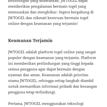
keuntungan yang ditawarkan, JWTOGEL dapat
memberikan pengalaman bermain togel yang
memuaskan dan menghibur. Segera bergabung di
JWTOGEL dan nikmati keseruan bermain togel
online dengan keamanan yang terjamin!
Keamanan Terjamin
JWTOGEL adalah platform togel online yang sangat
populer dengan keamanan yang terjamin. Platform
ini memberikan perlindungan yang tinggi kepada
semua pengguna agar dapat bermain dengan
nyaman dan aman. Keamanan adalah prioritas
utama JWTOGEL, sehingga setiap langkah diambil
untuk memastikan informasi pribadi dan keuangan
pengguna tetap terlindungi.
Pertama, JWTOGEL menggunakan teknologi