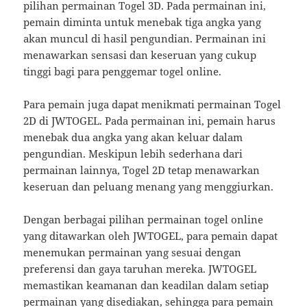
pilihan permainan Togel 3D. Pada permainan ini,
pemain diminta untuk menebak tiga angka yang
akan muncul di hasil pengundian. Permainan ini
menawarkan sensasi dan keseruan yang cukup
tinggi bagi para penggemar togel online.
Para pemain juga dapat menikmati permainan Togel
2D di JWTOGEL. Pada permainan ini, pemain harus
menebak dua angka yang akan keluar dalam
pengundian. Meskipun lebih sederhana dari
permainan lainnya, Togel 2D tetap menawarkan
keseruan dan peluang menang yang menggiurkan.
Dengan berbagai pilihan permainan togel online
yang ditawarkan oleh JWTOGEL, para pemain dapat
menemukan permainan yang sesuai dengan
preferensi dan gaya taruhan mereka. JWTOGEL
memastikan keamanan dan keadilan dalam setiap
permainan yang disediakan, sehingga para pemain