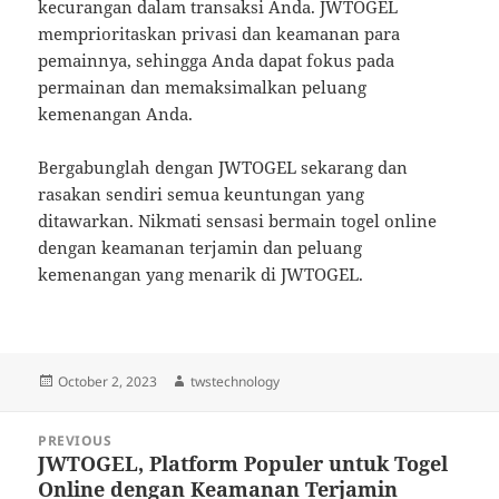
kecurangan dalam transaksi Anda. JWTOGEL
memprioritaskan privasi dan keamanan para
pemainnya, sehingga Anda dapat fokus pada
permainan dan memaksimalkan peluang
kemenangan Anda.
Bergabunglah dengan JWTOGEL sekarang dan
rasakan sendiri semua keuntungan yang
ditawarkan. Nikmati sensasi bermain togel online
dengan keamanan terjamin dan peluang
kemenangan yang menarik di JWTOGEL.
Posted
Author
October 2, 2023
twstechnology
on
Post
PREVIOUS
navigation
JWTOGEL, Platform Populer untuk Togel
Previous
Online dengan Keamanan Terjamin
post: