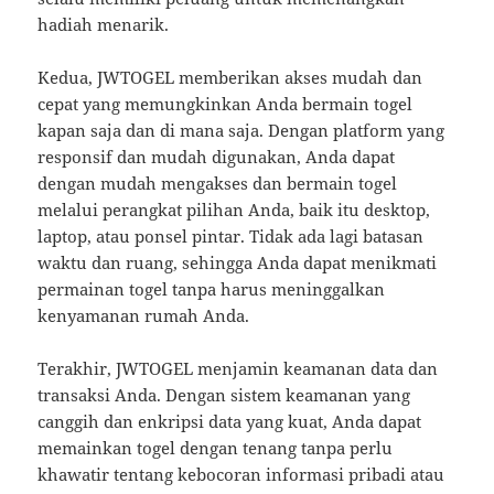
hadiah menarik.
Kedua, JWTOGEL memberikan akses mudah dan
cepat yang memungkinkan Anda bermain togel
kapan saja dan di mana saja. Dengan platform yang
responsif dan mudah digunakan, Anda dapat
dengan mudah mengakses dan bermain togel
melalui perangkat pilihan Anda, baik itu desktop,
laptop, atau ponsel pintar. Tidak ada lagi batasan
waktu dan ruang, sehingga Anda dapat menikmati
permainan togel tanpa harus meninggalkan
kenyamanan rumah Anda.
Terakhir, JWTOGEL menjamin keamanan data dan
transaksi Anda. Dengan sistem keamanan yang
canggih dan enkripsi data yang kuat, Anda dapat
memainkan togel dengan tenang tanpa perlu
khawatir tentang kebocoran informasi pribadi atau