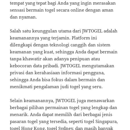
tempat yang tepat bagi Anda yang ingin merasakan
sensasi bermain togel secara online dengan aman
dan nyaman.
Salah satu keunggulan utama dari JWTOGEL adalah
keamanannya yang terjamin. Platform ini
dilengkapi dengan teknologi canggih dan sistem
keamanan yang kuat, sehingga Anda dapat bermain
tanpa khawatir akan adanya penipuan atau
kebocoran data pribadi. JWTOGEL mengutamakan
privasi dan kerahasiaan informasi pengguna,
sehingga Anda bisa fokus dalam bermain dan
menikmati pengalaman judi togel yang seru.
Selain keamanannya, JWTOGEL juga menawarkan
berbagai pilihan permainan togel yang lengkap dan
menarik. Anda dapat memilih dari berbagai jenis
pasaran togel yang tersedia, seperti togel Singapura,
togel Hong Kong, togel Sydney, dan masih banyak