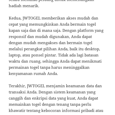
hadiah menarik.
Kedua, JWTOGEL memberikan akses mudah dan
cepat yang memungkinkan Anda bermain togel
kapan saja dan di mana saja. Dengan platform yang
responsif dan mudah digunakan, Anda dapat
dengan mudah mengakses dan bermain togel
melalui perangkat pilihan Anda, baik itu desktop,
laptop, atau ponsel pintar. Tidak ada lagi batasan
waktu dan ruang, sehingga Anda dapat menikmati
permainan togel tanpa harus meninggalkan
kenyamanan rumah Anda.
Terakhir, JWTOGEL menjamin keamanan data dan
transaksi Anda. Dengan sistem keamanan yang
canggih dan enkripsi data yang kuat, Anda dapat
memainkan togel dengan tenang tanpa perlu
khawatir tentang kebocoran informasi pribadi atau