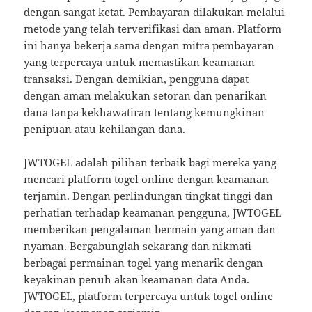
dengan sangat ketat. Pembayaran dilakukan melalui
metode yang telah terverifikasi dan aman. Platform
ini hanya bekerja sama dengan mitra pembayaran
yang terpercaya untuk memastikan keamanan
transaksi. Dengan demikian, pengguna dapat
dengan aman melakukan setoran dan penarikan
dana tanpa kekhawatiran tentang kemungkinan
penipuan atau kehilangan dana.
JWTOGEL adalah pilihan terbaik bagi mereka yang
mencari platform togel online dengan keamanan
terjamin. Dengan perlindungan tingkat tinggi dan
perhatian terhadap keamanan pengguna, JWTOGEL
memberikan pengalaman bermain yang aman dan
nyaman. Bergabunglah sekarang dan nikmati
berbagai permainan togel yang menarik dengan
keyakinan penuh akan keamanan data Anda.
JWTOGEL, platform terpercaya untuk togel online