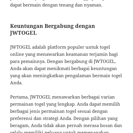
dapat bermain dengan tenang dan nyaman.
Keuntungan Bergabung dengan
JWTOGEL
JWTOGEL adalah platform populer untuk togel
online yang menawarkan keamanan terjamin bagi
para pemainnya. Dengan bergabung di JWTOGEL,
Anda akan dapat menikmati berbagai keuntungan
yang akan meningkatkan pengalaman bermain togel
Anda.
Pertama, JWTOGEL menawarkan berbagai varian
permainan togel yang lengkap. Anda dapat memilih
berbagai jenis permainan togel sesuai dengan
preferensi dan strategi Anda. Dengan pilihan yang
beragam, Anda tidak akan pernah merasa bosan dan
selalu memiliki peluang untuk memenangkan