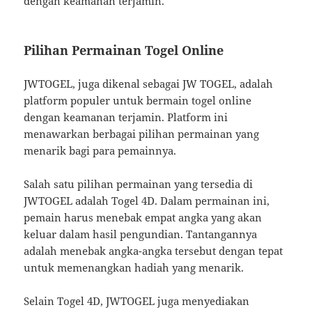
dengan keamanan terjamin.
Pilihan Permainan Togel Online
JWTOGEL, juga dikenal sebagai JW TOGEL, adalah
platform populer untuk bermain togel online
dengan keamanan terjamin. Platform ini
menawarkan berbagai pilihan permainan yang
menarik bagi para pemainnya.
Salah satu pilihan permainan yang tersedia di
JWTOGEL adalah Togel 4D. Dalam permainan ini,
pemain harus menebak empat angka yang akan
keluar dalam hasil pengundian. Tantangannya
adalah menebak angka-angka tersebut dengan tepat
untuk memenangkan hadiah yang menarik.
Selain Togel 4D, JWTOGEL juga menyediakan