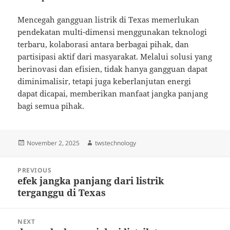
Mencegah gangguan listrik di Texas memerlukan
pendekatan multi-dimensi menggunakan teknologi
terbaru, kolaborasi antara berbagai pihak, dan
partisipasi aktif dari masyarakat. Melalui solusi yang
berinovasi dan efisien, tidak hanya gangguan dapat
diminimalisir, tetapi juga keberlanjutan energi
dapat dicapai, memberikan manfaat jangka panjang
bagi semua pihak.
Posted
Author
November 2, 2025
twstechnology
on
Post
PREVIOUS
navigation
efek jangka panjang dari listrik
Previous
terganggu di Texas
post:
NEXT