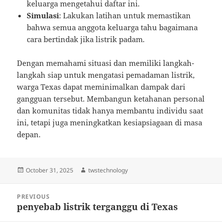
keluarga mengetahui daftar ini.
Simulasi
: Lakukan latihan untuk memastikan
bahwa semua anggota keluarga tahu bagaimana
cara bertindak jika listrik padam.
Dengan memahami situasi dan memiliki langkah-
langkah siap untuk mengatasi pemadaman listrik,
warga Texas dapat meminimalkan dampak dari
gangguan tersebut. Membangun ketahanan personal
dan komunitas tidak hanya membantu individu saat
ini, tetapi juga meningkatkan kesiapsiagaan di masa
depan.
Posted
Author
October 31, 2025
twstechnology
on
Post
PREVIOUS
navigation
penyebab listrik terganggu di Texas
Previous
post: