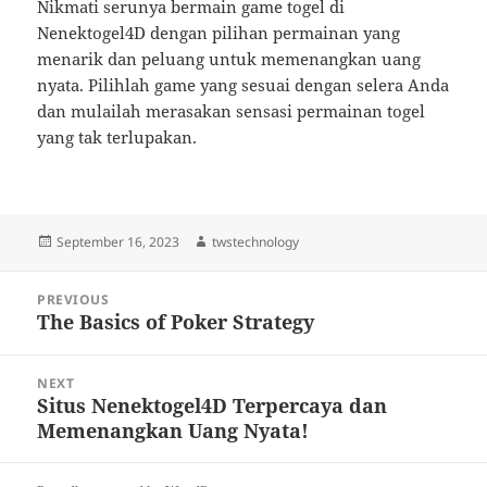
Nikmati serunya bermain game togel di
Nenektogel4D dengan pilihan permainan yang
menarik dan peluang untuk memenangkan uang
nyata. Pilihlah game yang sesuai dengan selera Anda
dan mulailah merasakan sensasi permainan togel
yang tak terlupakan.
Posted
Author
September 16, 2023
twstechnology
on
Post
PREVIOUS
navigation
The Basics of Poker Strategy
Previous
post:
NEXT
Situs Nenektogel4D Terpercaya dan
Next
Memenangkan Uang Nyata!
post: