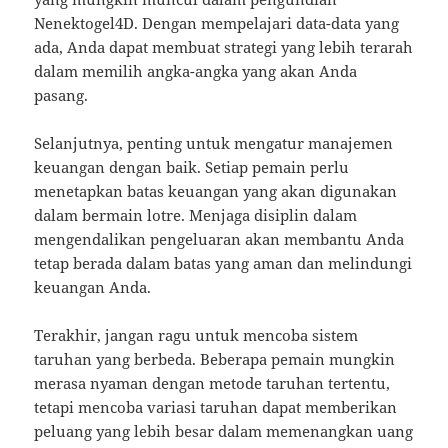
Nenektogel4D. Dengan mempelajari data-data yang
ada, Anda dapat membuat strategi yang lebih terarah
dalam memilih angka-angka yang akan Anda
pasang.
Selanjutnya, penting untuk mengatur manajemen
keuangan dengan baik. Setiap pemain perlu
menetapkan batas keuangan yang akan digunakan
dalam bermain lotre. Menjaga disiplin dalam
mengendalikan pengeluaran akan membantu Anda
tetap berada dalam batas yang aman dan melindungi
keuangan Anda.
Terakhir, jangan ragu untuk mencoba sistem
taruhan yang berbeda. Beberapa pemain mungkin
merasa nyaman dengan metode taruhan tertentu,
tetapi mencoba variasi taruhan dapat memberikan
peluang yang lebih besar dalam memenangkan uang