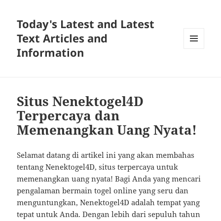
Today's Latest and Latest
Text Articles and
Information
MENU
AND
WIDGETS
Situs Nenektogel4D
Terpercaya dan
Memenangkan Uang Nyata!
Selamat datang di artikel ini yang akan membahas
tentang Nenektogel4D, situs terpercaya untuk
memenangkan uang nyata! Bagi Anda yang mencari
pengalaman bermain togel online yang seru dan
menguntungkan, Nenektogel4D adalah tempat yang
tepat untuk Anda. Dengan lebih dari sepuluh tahun