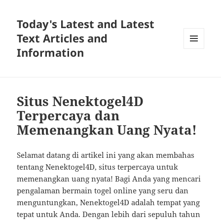
Today's Latest and Latest
Text Articles and
Information
MENU
AND
WIDGETS
Situs Nenektogel4D
Terpercaya dan
Memenangkan Uang Nyata!
Selamat datang di artikel ini yang akan membahas
tentang Nenektogel4D, situs terpercaya untuk
memenangkan uang nyata! Bagi Anda yang mencari
pengalaman bermain togel online yang seru dan
menguntungkan, Nenektogel4D adalah tempat yang
tepat untuk Anda. Dengan lebih dari sepuluh tahun