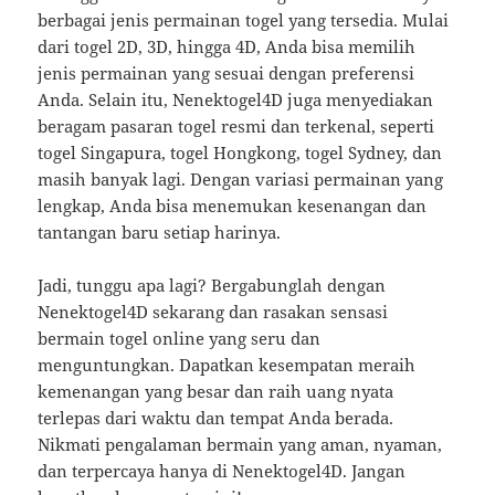
berbagai jenis permainan togel yang tersedia. Mulai
dari togel 2D, 3D, hingga 4D, Anda bisa memilih
jenis permainan yang sesuai dengan preferensi
Anda. Selain itu, Nenektogel4D juga menyediakan
beragam pasaran togel resmi dan terkenal, seperti
togel Singapura, togel Hongkong, togel Sydney, dan
masih banyak lagi. Dengan variasi permainan yang
lengkap, Anda bisa menemukan kesenangan dan
tantangan baru setiap harinya.
Jadi, tunggu apa lagi? Bergabunglah dengan
Nenektogel4D sekarang dan rasakan sensasi
bermain togel online yang seru dan
menguntungkan. Dapatkan kesempatan meraih
kemenangan yang besar dan raih uang nyata
terlepas dari waktu dan tempat Anda berada.
Nikmati pengalaman bermain yang aman, nyaman,
dan terpercaya hanya di Nenektogel4D. Jangan