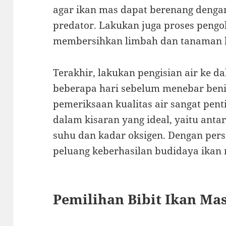
agar ikan mas dapat berenang denga
predator. Lakukan juga proses peng
membersihkan limbah dan tanaman li
Terakhir, lakukan pengisian air ke 
beberapa hari sebelum menebar benih
pemeriksaan kualitas air sangat pent
dalam kisaran yang ideal, yaitu antara
suhu dan kadar oksigen. Dengan pers
peluang keberhasilan budidaya ikan 
Pemilihan Bibit Ikan Ma