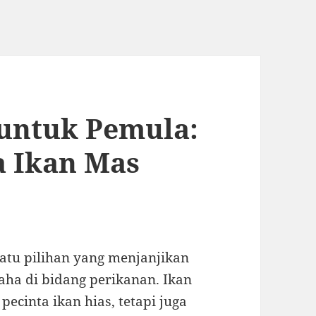
 untuk Pemula:
a Ikan Mas
atu pilihan yang menjanjikan
ha di bidang perikanan. Ikan
ecinta ikan hias, tetapi juga