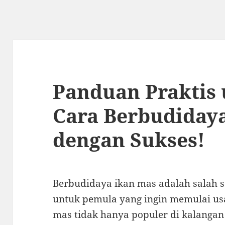
Panduan Praktis
Cara Berbudiday
dengan Sukses!
Berbudidaya ikan mas adalah salah s
untuk pemula yang ingin memulai usa
mas tidak hanya populer di kalangan p