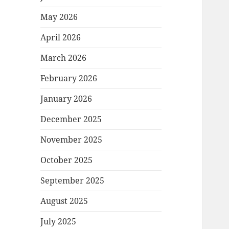
May 2026
April 2026
March 2026
February 2026
January 2026
December 2025
November 2025
October 2025
September 2025
August 2025
July 2025