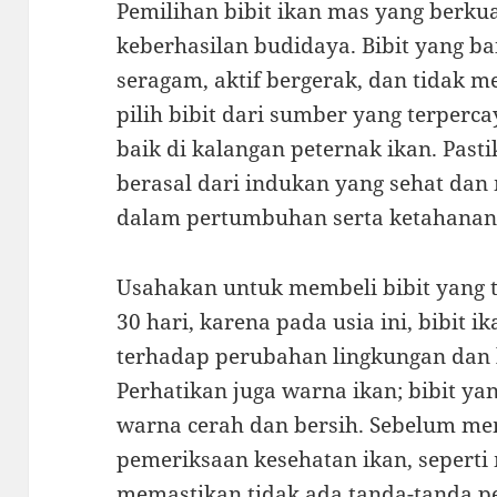
Pemilihan bibit ikan mas yang berkua
keberhasilan budidaya. Bibit yang b
seragam, aktif bergerak, dan tidak me
pilih bibit dari sumber yang terperca
baik di kalangan peternak ikan. Pasti
berasal dari indukan yang sehat dan 
dalam pertumbuhan serta ketahanan 
Usahakan untuk membeli bibit yang t
30 hari, karena pada usia ini, bibit 
terhadap perubahan lingkungan dan 
Perhatikan juga warna ikan; bibit ya
warna cerah dan bersih. Sebelum me
pemeriksaan kesehatan ikan, sepert
memastikan tidak ada tanda-tanda pe