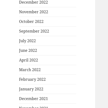
December 2022
November 2022
October 2022
September 2022
July 2022
June 2022
April 2022
March 2022
February 2022
January 2022
December 2021