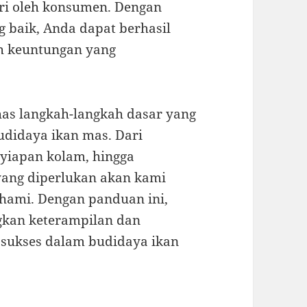
ri oleh konsumen. Dengan
g baik, Anda dapat berhasil
h keuntungan yang
has langkah-langkah dasar yang
udidaya ikan mas. Dari
nyiapan kolam, hingga
yang diperlukan akan kami
ahami. Dengan panduan ini,
kan keterampilan dan
sukses dalam budidaya ikan