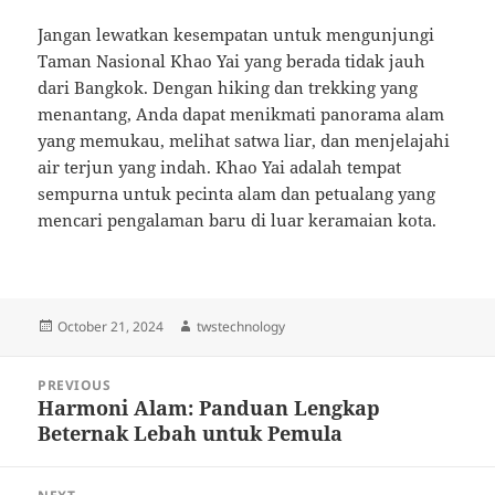
Jangan lewatkan kesempatan untuk mengunjungi
Taman Nasional Khao Yai yang berada tidak jauh
dari Bangkok. Dengan hiking dan trekking yang
menantang, Anda dapat menikmati panorama alam
yang memukau, melihat satwa liar, dan menjelajahi
air terjun yang indah. Khao Yai adalah tempat
sempurna untuk pecinta alam dan petualang yang
mencari pengalaman baru di luar keramaian kota.
Posted
Author
October 21, 2024
twstechnology
on
Post
PREVIOUS
navigation
Harmoni Alam: Panduan Lengkap
Previous
Beternak Lebah untuk Pemula
post: