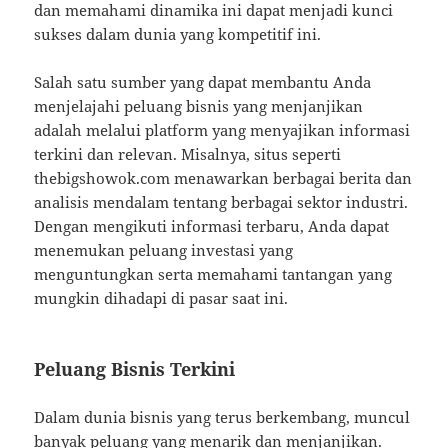
dan memahami dinamika ini dapat menjadi kunci
sukses dalam dunia yang kompetitif ini.
Salah satu sumber yang dapat membantu Anda
menjelajahi peluang bisnis yang menjanjikan
adalah melalui platform yang menyajikan informasi
terkini dan relevan. Misalnya, situs seperti
thebigshowok.com menawarkan berbagai berita dan
analisis mendalam tentang berbagai sektor industri.
Dengan mengikuti informasi terbaru, Anda dapat
menemukan peluang investasi yang
menguntungkan serta memahami tantangan yang
mungkin dihadapi di pasar saat ini.
Peluang Bisnis Terkini
Dalam dunia bisnis yang terus berkembang, muncul
banyak peluang yang menarik dan menjanjikan.