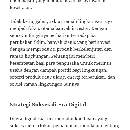
telemedisin yang memudahkan akses layanan
kesehatan.
Tidak ketinggalan, sektor ramah lingkungan juga
menjadi fokus utama banyak investor. Dengan
semakin tingginya perhatian terhadap isu
perubahan iklim, banyak bisnis yang berinovasi
dengan memproduksi produk berkelanjutan dan
ramah lingkungan. Peluang ini memberi
kesempatan bagi para pengusaha untuk merintis
usaha dengan dampak positif bagi lingkungan,
seperti produk daur ulang, energi terbarukan, dan
solusi ramah lingkungan lainnya.
Strategi Sukses di Era Digital
Di era digital saat ini, menjalankan bisnis yang
sukses memerlukan pemahaman mendalam tentang