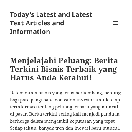
Today's Latest and Latest
Text Articles and
Information
MENU
AND
WIDGETS
Menjelajahi Peluang: Berita
Terkini Bisnis Terbaik yang
Harus Anda Ketahui!
Dalam dunia bisnis yang terus berkembang, penting
bagi para pengusaha dan calon investor untuk tetap
terinformasi tentang peluang terbaru yang muncul
di pasar. Berita terkini sering kali menjadi panduan
berharga dalam mengambil keputusan yang tepat.
Setiap tahun, banyak tren dan inovasi baru muncul,