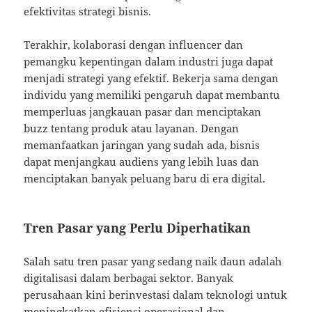
efektivitas strategi bisnis.
Terakhir, kolaborasi dengan influencer dan
pemangku kepentingan dalam industri juga dapat
menjadi strategi yang efektif. Bekerja sama dengan
individu yang memiliki pengaruh dapat membantu
memperluas jangkauan pasar dan menciptakan
buzz tentang produk atau layanan. Dengan
memanfaatkan jaringan yang sudah ada, bisnis
dapat menjangkau audiens yang lebih luas dan
menciptakan banyak peluang baru di era digital.
Tren Pasar yang Perlu Diperhatikan
Salah satu tren pasar yang sedang naik daun adalah
digitalisasi dalam berbagai sektor. Banyak
perusahaan kini berinvestasi dalam teknologi untuk
meningkatkan efisiensi operasional dan