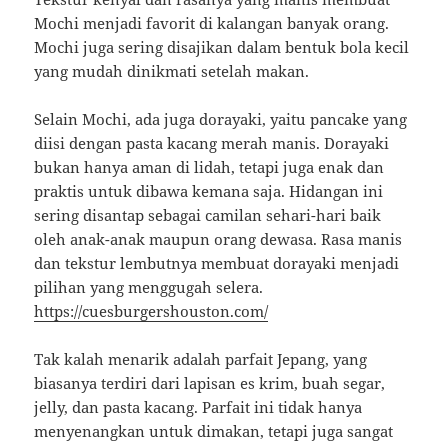
Mochi menjadi favorit di kalangan banyak orang.
Mochi juga sering disajikan dalam bentuk bola kecil
yang mudah dinikmati setelah makan.
Selain Mochi, ada juga dorayaki, yaitu pancake yang
diisi dengan pasta kacang merah manis. Dorayaki
bukan hanya aman di lidah, tetapi juga enak dan
praktis untuk dibawa kemana saja. Hidangan ini
sering disantap sebagai camilan sehari-hari baik
oleh anak-anak maupun orang dewasa. Rasa manis
dan tekstur lembutnya membuat dorayaki menjadi
pilihan yang menggugah selera.
https://cuesburgershouston.com/
Tak kalah menarik adalah parfait Jepang, yang
biasanya terdiri dari lapisan es krim, buah segar,
jelly, dan pasta kacang. Parfait ini tidak hanya
menyenangkan untuk dimakan, tetapi juga sangat