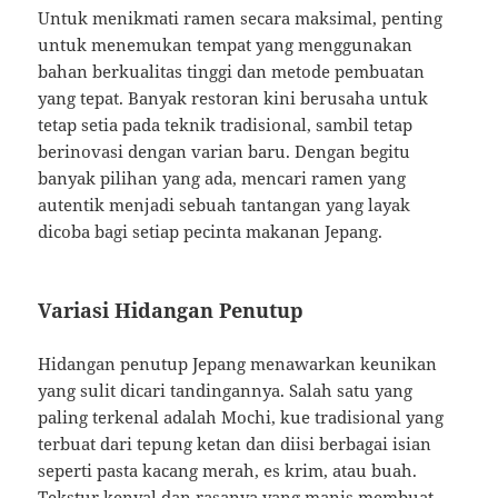
Untuk menikmati ramen secara maksimal, penting
untuk menemukan tempat yang menggunakan
bahan berkualitas tinggi dan metode pembuatan
yang tepat. Banyak restoran kini berusaha untuk
tetap setia pada teknik tradisional, sambil tetap
berinovasi dengan varian baru. Dengan begitu
banyak pilihan yang ada, mencari ramen yang
autentik menjadi sebuah tantangan yang layak
dicoba bagi setiap pecinta makanan Jepang.
Variasi Hidangan Penutup
Hidangan penutup Jepang menawarkan keunikan
yang sulit dicari tandingannya. Salah satu yang
paling terkenal adalah Mochi, kue tradisional yang
terbuat dari tepung ketan dan diisi berbagai isian
seperti pasta kacang merah, es krim, atau buah.
Tekstur kenyal dan rasanya yang manis membuat