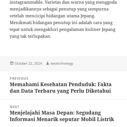
instagrammable. Varietas dan warna yang menggoda
menjadikannya sebagai penutup yang sempurna
setelah mencicipi hidangan utama Jepang.
Menikmati hidangan penutup ini adalah cara yang
tepat untuk mengakhiri pengalaman kuliner Jepang
yang tak terlupakan.
Posted
Author
October 22, 2024
twstechnology
on
Post
PREVIOUS
navigation
Memahami Kesehatan Penduduk: Fakta
Previous
dan Data Terbaru yang Perlu Diketahui
post:
NEXT
Menjelajahi Masa Depan: Segudang
Next
Informasi Menarik seputar Mobil Listrik
post: