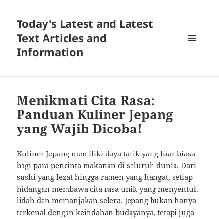
Today's Latest and Latest
Text Articles and
Information
MENU
AND
WIDGETS
Menikmati Cita Rasa:
Panduan Kuliner Jepang
yang Wajib Dicoba!
Kuliner Jepang memiliki daya tarik yang luar biasa
bagi para pencinta makanan di seluruh dunia. Dari
sushi yang lezat hingga ramen yang hangat, setiap
hidangan membawa cita rasa unik yang menyentuh
lidah dan memanjakan selera. Jepang bukan hanya
terkenal dengan keindahan budayanya, tetapi juga