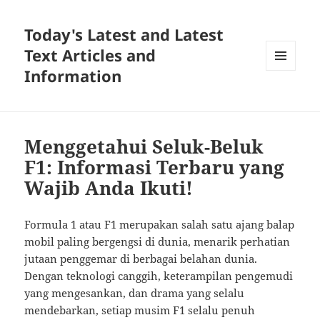
Today's Latest and Latest
Text Articles and
Information
MENU
AND
WIDGETS
Menggetahui Seluk-Beluk
F1: Informasi Terbaru yang
Wajib Anda Ikuti!
Formula 1 atau F1 merupakan salah satu ajang balap
mobil paling bergengsi di dunia, menarik perhatian
jutaan penggemar di berbagai belahan dunia.
Dengan teknologi canggih, keterampilan pengemudi
yang mengesankan, dan drama yang selalu
mendebarkan, setiap musim F1 selalu penuh