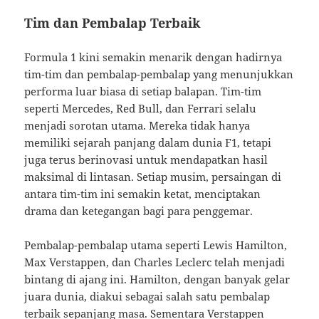
Tim dan Pembalap Terbaik
Formula 1 kini semakin menarik dengan hadirnya
tim-tim dan pembalap-pembalap yang menunjukkan
performa luar biasa di setiap balapan. Tim-tim
seperti Mercedes, Red Bull, dan Ferrari selalu
menjadi sorotan utama. Mereka tidak hanya
memiliki sejarah panjang dalam dunia F1, tetapi
juga terus berinovasi untuk mendapatkan hasil
maksimal di lintasan. Setiap musim, persaingan di
antara tim-tim ini semakin ketat, menciptakan
drama dan ketegangan bagi para penggemar.
Pembalap-pembalap utama seperti Lewis Hamilton,
Max Verstappen, dan Charles Leclerc telah menjadi
bintang di ajang ini. Hamilton, dengan banyak gelar
juara dunia, diakui sebagai salah satu pembalap
terbaik sepanjang masa. Sementara Verstappen