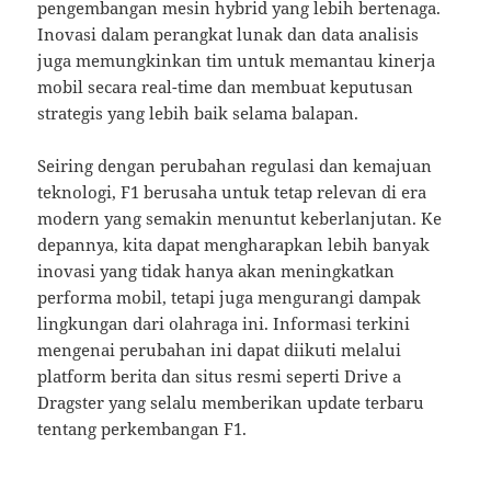
pengembangan mesin hybrid yang lebih bertenaga.
Inovasi dalam perangkat lunak dan data analisis
juga memungkinkan tim untuk memantau kinerja
mobil secara real-time dan membuat keputusan
strategis yang lebih baik selama balapan.
Seiring dengan perubahan regulasi dan kemajuan
teknologi, F1 berusaha untuk tetap relevan di era
modern yang semakin menuntut keberlanjutan. Ke
depannya, kita dapat mengharapkan lebih banyak
inovasi yang tidak hanya akan meningkatkan
performa mobil, tetapi juga mengurangi dampak
lingkungan dari olahraga ini. Informasi terkini
mengenai perubahan ini dapat diikuti melalui
platform berita dan situs resmi seperti Drive a
Dragster yang selalu memberikan update terbaru
tentang perkembangan F1.