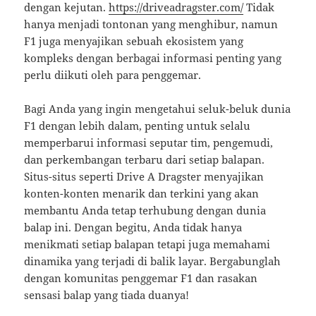
dengan kejutan.
https://driveadragster.com/
Tidak
hanya menjadi tontonan yang menghibur, namun
F1 juga menyajikan sebuah ekosistem yang
kompleks dengan berbagai informasi penting yang
perlu diikuti oleh para penggemar.
Bagi Anda yang ingin mengetahui seluk-beluk dunia
F1 dengan lebih dalam, penting untuk selalu
memperbarui informasi seputar tim, pengemudi,
dan perkembangan terbaru dari setiap balapan.
Situs-situs seperti Drive A Dragster menyajikan
konten-konten menarik dan terkini yang akan
membantu Anda tetap terhubung dengan dunia
balap ini. Dengan begitu, Anda tidak hanya
menikmati setiap balapan tetapi juga memahami
dinamika yang terjadi di balik layar. Bergabunglah
dengan komunitas penggemar F1 dan rasakan
sensasi balap yang tiada duanya!