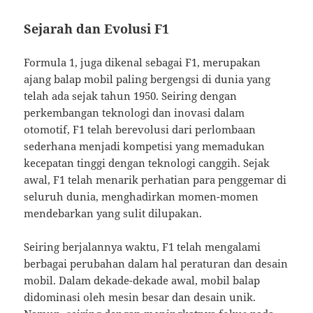
Sejarah dan Evolusi F1
Formula 1, juga dikenal sebagai F1, merupakan
ajang balap mobil paling bergengsi di dunia yang
telah ada sejak tahun 1950. Seiring dengan
perkembangan teknologi dan inovasi dalam
otomotif, F1 telah berevolusi dari perlombaan
sederhana menjadi kompetisi yang memadukan
kecepatan tinggi dengan teknologi canggih. Sejak
awal, F1 telah menarik perhatian para penggemar di
seluruh dunia, menghadirkan momen-momen
mendebarkan yang sulit dilupakan.
Seiring berjalannya waktu, F1 telah mengalami
berbagai perubahan dalam hal peraturan dan desain
mobil. Dalam dekade-dekade awal, mobil balap
didominasi oleh mesin besar dan desain unik.