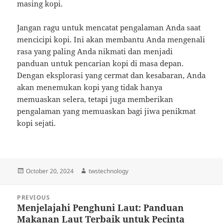
masing kopi.
Jangan ragu untuk mencatat pengalaman Anda saat
mencicipi kopi. Ini akan membantu Anda mengenali
rasa yang paling Anda nikmati dan menjadi
panduan untuk pencarian kopi di masa depan.
Dengan eksplorasi yang cermat dan kesabaran, Anda
akan menemukan kopi yang tidak hanya
memuaskan selera, tetapi juga memberikan
pengalaman yang memuaskan bagi jiwa penikmat
kopi sejati.
Posted
Author
October 20, 2024
twstechnology
on
Post
PREVIOUS
navigation
Menjelajahi Penghuni Laut: Panduan
Previous
Makanan Laut Terbaik untuk Pecinta
post: