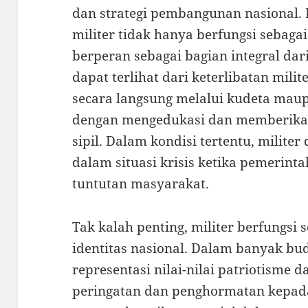
dan strategi pembangunan nasional. 
militer tidak hanya berfungsi sebagai
berperan sebagai bagian integral dari
dapat terlihat dari keterlibatan mili
secara langsung melalui kudeta maup
dengan mengedukasi dan memberik
sipil. Dalam kondisi tertentu, milite
dalam situasi krisis ketika pemerint
tuntutan masyarakat.
Tak kalah penting, militer berfungsi
identitas nasional. Dalam banyak bu
representasi nilai-nilai patriotisme
peringatan dan penghormatan kepad