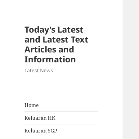
Today's Latest
and Latest Text
Articles and
Information
Latest News
Home
Keluaran HK
Keluaran SGP