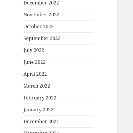
December 2022
November 2022
October 2022
September 2022
July 2022
June 2022
April 2022
March 2022
February 2022
January 2022
December 2021