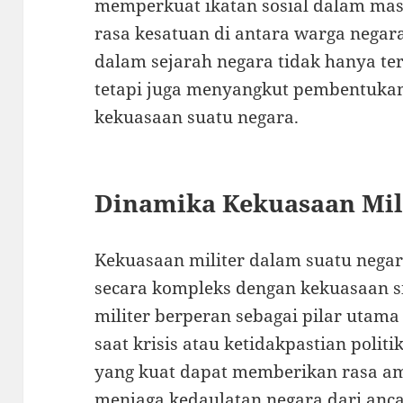
memperkuat ikatan sosial dalam m
rasa kesatuan di antara warga negara
dalam sejarah negara tidak hanya t
tetapi juga menyangkut pembentukan j
kekuasaan suatu negara.
Dinamika Kekuasaan Mili
Kekuasaan militer dalam suatu negara
secara kompleks dengan kekuasaan si
militer berperan sebagai pilar utama 
saat krisis atau ketidakpastian polit
yang kuat dapat memberikan rasa a
menjaga kedaulatan negara dari anc