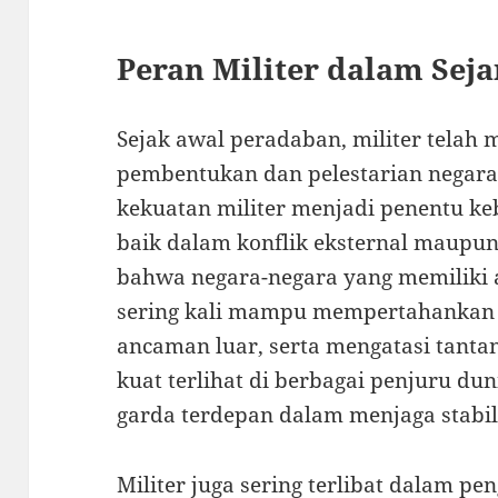
Peran Militer dalam Sej
Sejak awal peradaban, militer telah
pembentukan dan pelestarian negara
kekuatan militer menjadi penentu ke
baik dalam konflik eksternal maupun
bahwa negara-negara yang memiliki 
sering kali mampu mempertahankan 
ancaman luar, serta mengatasi tanta
kuat terlihat di berbagai penjuru dun
garda terdepan dalam menjaga stabi
Militer juga sering terlibat dalam p