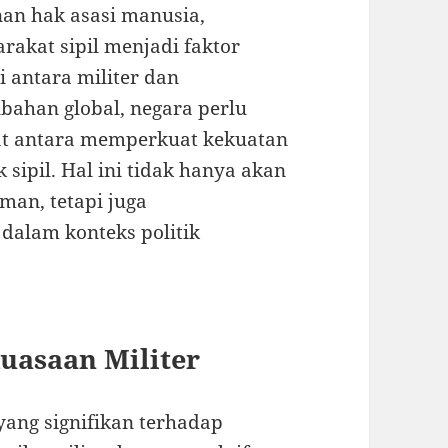
an hak asasi manusia,
rakat sipil menjadi faktor
 antara militer dan
ahan global, negara perlu
t antara memperkuat kekuatan
sipil. Hal ini tidak hanya akan
man, tetapi juga
dalam konteks politik
kuasaan Militer
ang signifikan terhadap