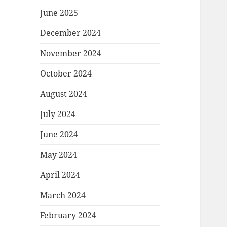
June 2025
December 2024
November 2024
October 2024
August 2024
July 2024
June 2024
May 2024
April 2024
March 2024
February 2024