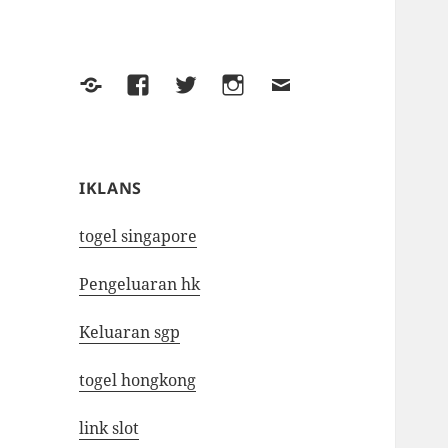
Yelp
Facebook
Twitter
Instagram
Email
IKLANS
togel singapore
Pengeluaran hk
Keluaran sgp
togel hongkong
link slot