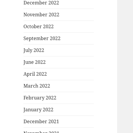
December 2022
November 2022
October 2022
September 2022
July 2022
June 2022
April 2022
March 2022
February 2022
January 2022
December 2021