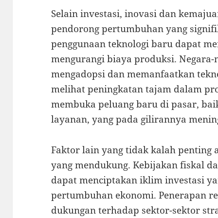
Selain investasi, inovasi dan kemaju
pendorong pertumbuhan yang signifikan
penggunaan teknologi baru dapat men
mengurangi biaya produksi. Negara
mengadopsi dan memanfaatkan teknol
melihat peningkatan tajam dalam prod
membuka peluang baru di pasar, ba
layanan, yang pada gilirannya meni
Faktor lain yang tidak kalah penting
yang mendukung. Kebijakan fiskal d
dapat menciptakan iklim investasi y
pertumbuhan ekonomi. Penerapan reg
dukungan terhadap sektor-sektor st