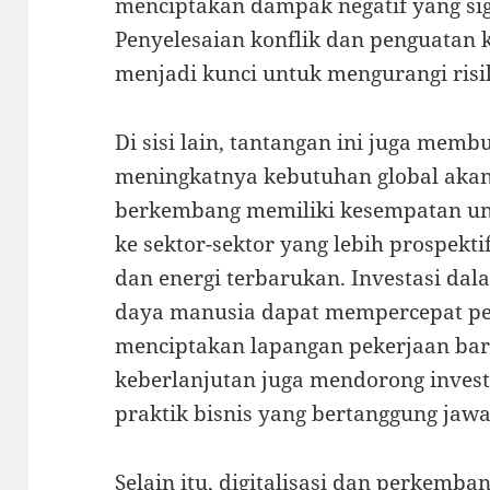
menciptakan dampak negatif yang sign
Penyelesaian konflik dan penguatan 
menjadi kunci untuk mengurangi risiko
Di sisi lain, tantangan ini juga mem
meningkatnya kebutuhan global akan 
berkembang memiliki kesempatan un
ke sektor-sektor yang lebih prospekti
dan energi terbarukan. Investasi da
daya manusia dapat mempercepat p
menciptakan lapangan pekerjaan bar
keberlanjutan juga mendorong invest
praktik bisnis yang bertanggung jaw
Selain itu, digitalisasi dan perkemb