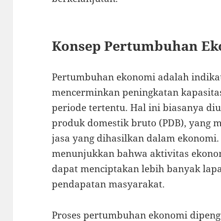
Konsep Pertumbuhan E
Pertumbuhan ekonomi adalah indikat
mencerminkan peningkatan kapasitas
periode tertentu. Hal ini biasanya 
produk domestik bruto (PDB), yang m
jasa yang dihasilkan dalam ekonomi. 
menunjukkan bahwa aktivitas ekonomi
dapat menciptakan lebih banyak lap
pendapatan masyarakat.
Proses pertumbuhan ekonomi dipenga