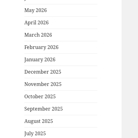
May 2026
April 2026
March 2026
February 2026
January 2026
December 2025
November 2025
October 2025
September 2025
August 2025
July 2025