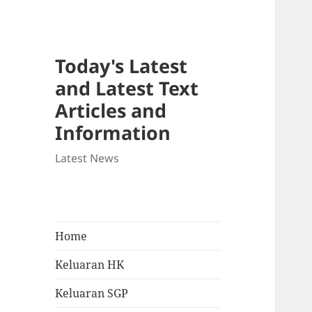
Today's Latest
and Latest Text
Articles and
Information
Latest News
Home
Keluaran HK
Keluaran SGP