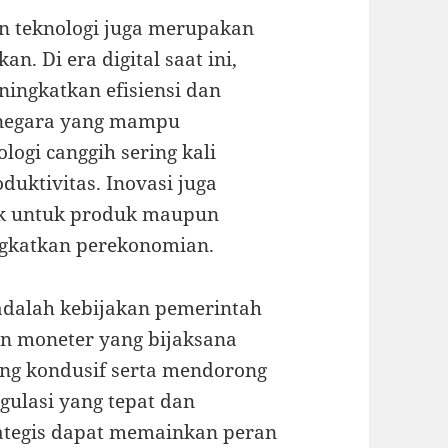
an teknologi juga merupakan
. Di era digital saat ini,
ingkatkan efisiensi dan
-negara yang mampu
ogi canggih sering kali
uktivitas. Inovasi juga
ik untuk produk maupun
ngkatkan perekonomian.
 adalah kebijakan pemerintah
an moneter yang bijaksana
ang kondusif serta mendorong
ulasi yang tepat dan
rategis dapat memainkan peran