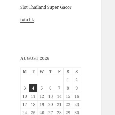
Slot Thailand Super Gacor
toto hk
AUGUST 2026
M
T
W
T
F
S
S
1
2
3
4
5
6
7
8
9
10
11
12
13
14
15
16
17
18
19
20
21
22
23
24
25
26
27
28
29
30