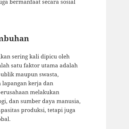
juga bermanfaat secara sosial
umbuhan
n sering kali dipicu oleh
Salah satu faktor utama adalah
r publik maupun swasta,
 lapangan kerja dan
 perusahaan melakukan
logi, dan sumber daya manusia,
asitas produksi, tetapi juga
bal.