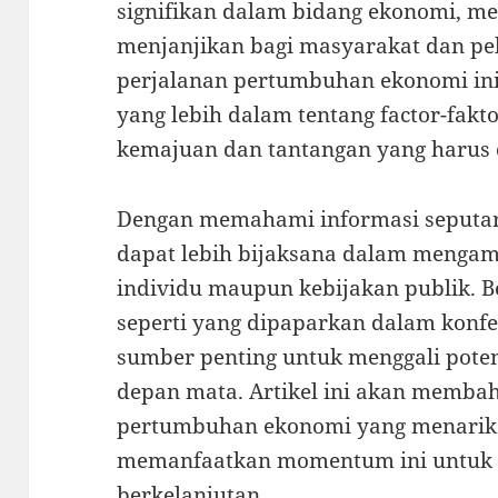
signifikan dalam bidang ekonomi, m
menjanjikan bagi masyarakat dan pe
perjalanan pertumbuhan ekonomi in
yang lebih dalam tentang factor-fak
kemajuan dan tantangan yang harus 
Dengan memahami informasi seputar
dapat lebih bijaksana dalam mengamb
individu maupun kebijakan publik. B
seperti yang dipaparkan dalam konf
sumber penting untuk menggali poten
depan mata. Artikel ini akan memba
pertumbuhan ekonomi yang menarik s
memanfaatkan momentum ini untuk
berkelanjutan.