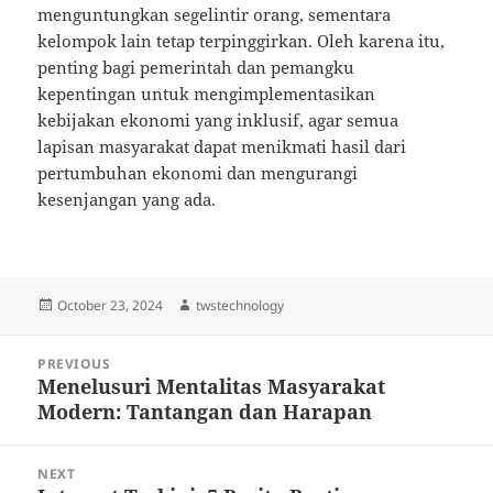
menguntungkan segelintir orang, sementara
kelompok lain tetap terpinggirkan. Oleh karena itu,
penting bagi pemerintah dan pemangku
kepentingan untuk mengimplementasikan
kebijakan ekonomi yang inklusif, agar semua
lapisan masyarakat dapat menikmati hasil dari
pertumbuhan ekonomi dan mengurangi
kesenjangan yang ada.
Posted
Author
October 23, 2024
twstechnology
on
Post
PREVIOUS
navigation
Menelusuri Mentalitas Masyarakat
Previous
Modern: Tantangan dan Harapan
post:
NEXT