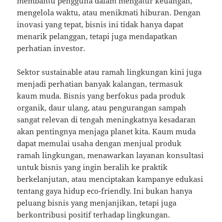
membantu pengguna dalam mengatur keuangan,
mengelola waktu, atau menikmati hiburan. Dengan
inovasi yang tepat, bisnis ini tidak hanya dapat
menarik pelanggan, tetapi juga mendapatkan
perhatian investor.
Sektor sustainable atau ramah lingkungan kini juga
menjadi perhatian banyak kalangan, termasuk
kaum muda. Bisnis yang berfokus pada produk
organik, daur ulang, atau pengurangan sampah
sangat relevan di tengah meningkatnya kesadaran
akan pentingnya menjaga planet kita. Kaum muda
dapat memulai usaha dengan menjual produk
ramah lingkungan, menawarkan layanan konsultasi
untuk bisnis yang ingin beralih ke praktik
berkelanjutan, atau menciptakan kampanye edukasi
tentang gaya hidup eco-friendly. Ini bukan hanya
peluang bisnis yang menjanjikan, tetapi juga
berkontribusi positif terhadap lingkungan.