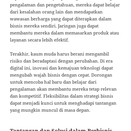
pengalaman dan pengetahuan, mereka dapat belajar
dari kesalahan orang lain dan mendapatkan
wawasan berharga yang dapat diterapkan dalam
bisnis mereka sendiri. Jaringan juga dapat
membantu mereka dalam memasarkan produk atau
layanan secara lebih efektif.
Terakhir, kaum muda harus berani mengambil
risiko dan beradaptasi dengan perubahan. Di era
digital ini, inovasi dan kemajuan teknologi dapat
mengubah wajah bisnis dengan cepat. Dorongan
untuk mencoba hal baru dan belajar dari
pengalaman akan membantu mereka tetap relevan
dan kompetitif. Fleksibilitas dalam strategi bisnis
dapat menjadi kunci untuk menghadapi tantangan
yang mungkin muncul di masa depan.
Tantangan dan Solusi dalam Berbisnis