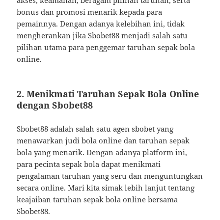
akses, keamanan, beragam pilihan taruhan, serta
bonus dan promosi menarik kepada para
pemainnya. Dengan adanya kelebihan ini, tidak
mengherankan jika Sbobet88 menjadi salah satu
pilihan utama para penggemar taruhan sepak bola
online.
2. Menikmati Taruhan Sepak Bola Online
dengan Sbobet88
Sbobet88 adalah salah satu agen sbobet yang
menawarkan judi bola online dan taruhan sepak
bola yang menarik. Dengan adanya platform ini,
para pecinta sepak bola dapat menikmati
pengalaman taruhan yang seru dan menguntungkan
secara online. Mari kita simak lebih lanjut tentang
keajaiban taruhan sepak bola online bersama
Sbobet88.