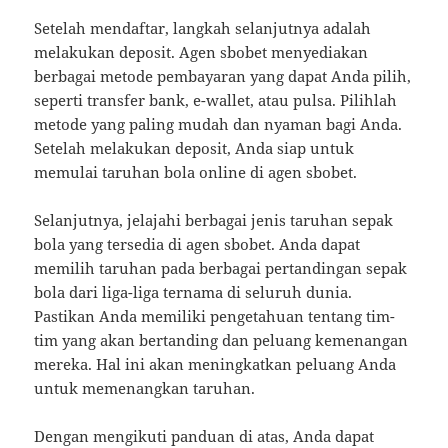
Setelah mendaftar, langkah selanjutnya adalah
melakukan deposit. Agen sbobet menyediakan
berbagai metode pembayaran yang dapat Anda pilih,
seperti transfer bank, e-wallet, atau pulsa. Pilihlah
metode yang paling mudah dan nyaman bagi Anda.
Setelah melakukan deposit, Anda siap untuk
memulai taruhan bola online di agen sbobet.
Selanjutnya, jelajahi berbagai jenis taruhan sepak
bola yang tersedia di agen sbobet. Anda dapat
memilih taruhan pada berbagai pertandingan sepak
bola dari liga-liga ternama di seluruh dunia.
Pastikan Anda memiliki pengetahuan tentang tim-
tim yang akan bertanding dan peluang kemenangan
mereka. Hal ini akan meningkatkan peluang Anda
untuk memenangkan taruhan.
Dengan mengikuti panduan di atas, Anda dapat