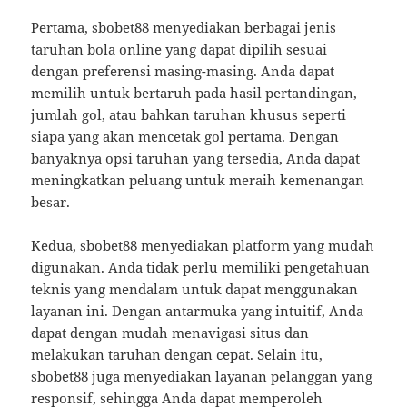
Pertama, sbobet88 menyediakan berbagai jenis
taruhan bola online yang dapat dipilih sesuai
dengan preferensi masing-masing. Anda dapat
memilih untuk bertaruh pada hasil pertandingan,
jumlah gol, atau bahkan taruhan khusus seperti
siapa yang akan mencetak gol pertama. Dengan
banyaknya opsi taruhan yang tersedia, Anda dapat
meningkatkan peluang untuk meraih kemenangan
besar.
Kedua, sbobet88 menyediakan platform yang mudah
digunakan. Anda tidak perlu memiliki pengetahuan
teknis yang mendalam untuk dapat menggunakan
layanan ini. Dengan antarmuka yang intuitif, Anda
dapat dengan mudah menavigasi situs dan
melakukan taruhan dengan cepat. Selain itu,
sbobet88 juga menyediakan layanan pelanggan yang
responsif, sehingga Anda dapat memperoleh