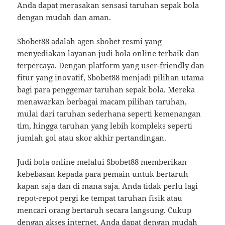
Anda dapat merasakan sensasi taruhan sepak bola
dengan mudah dan aman.
Sbobet88 adalah agen sbobet resmi yang
menyediakan layanan judi bola online terbaik dan
terpercaya. Dengan platform yang user-friendly dan
fitur yang inovatif, Sbobet88 menjadi pilihan utama
bagi para penggemar taruhan sepak bola. Mereka
menawarkan berbagai macam pilihan taruhan,
mulai dari taruhan sederhana seperti kemenangan
tim, hingga taruhan yang lebih kompleks seperti
jumlah gol atau skor akhir pertandingan.
Judi bola online melalui Sbobet88 memberikan
kebebasan kepada para pemain untuk bertaruh
kapan saja dan di mana saja. Anda tidak perlu lagi
repot-repot pergi ke tempat taruhan fisik atau
mencari orang bertaruh secara langsung. Cukup
dengan akses internet, Anda dapat dengan mudah