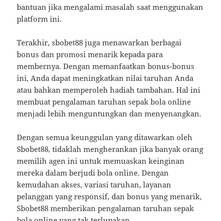
bantuan jika mengalami masalah saat menggunakan
platform ini.
Terakhir, sbobet88 juga menawarkan berbagai
bonus dan promosi menarik kepada para
membernya. Dengan memanfaatkan bonus-bonus
ini, Anda dapat meningkatkan nilai taruhan Anda
atau bahkan memperoleh hadiah tambahan. Hal ini
membuat pengalaman taruhan sepak bola online
menjadi lebih menguntungkan dan menyenangkan.
Dengan semua keunggulan yang ditawarkan oleh
Sbobet88, tidaklah mengherankan jika banyak orang
memilih agen ini untuk memuaskan keinginan
mereka dalam berjudi bola online. Dengan
kemudahan akses, variasi taruhan, layanan
pelanggan yang responsif, dan bonus yang menarik,
Sbobet88 memberikan pengalaman taruhan sepak
bola online yang tak terlupakan.