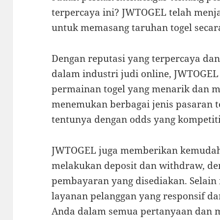
terpercaya ini? JWTOGEL telah menja
untuk memasang taruhan togel secara
Dengan reputasi yang terpercaya da
dalam industri judi online, JWTOG
permainan togel yang menarik dan 
menemukan berbagai jenis pasaran to
tentunya dengan odds yang kompetiti
JWTOGEL juga memberikan kemudaha
melakukan deposit dan withdraw, de
pembayaran yang disediakan. Selain i
layanan pelanggan yang responsif da
Anda dalam semua pertanyaan dan 