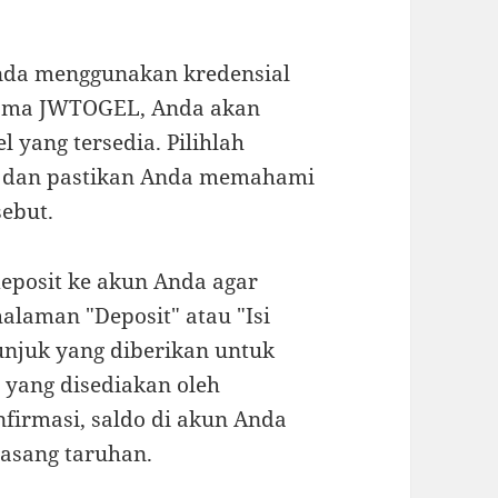
nda menggunakan kredensial
tama JWTOGEL, Anda akan
yang tersedia. Pilihlah
n dan pastikan Anda memahami
ebut.
eposit ke akun Anda agar
laman "Deposit" atau "Isi
unjuk yang diberikan untuk
 yang disediakan oleh
firmasi, saldo di akun Anda
masang taruhan.