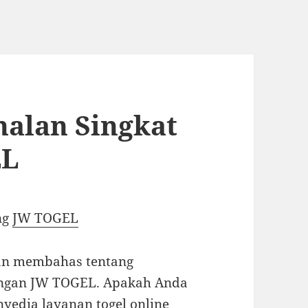
alan Singkat
EL
ng
JW TOGEL
akan membahas tentang
engan JW TOGEL. Apakah Anda
yedia layanan togel online