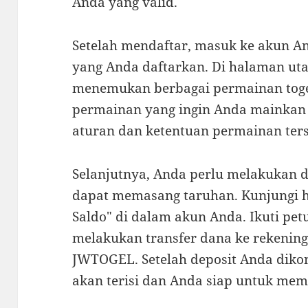
Anda yang valid.
Setelah mendaftar, masuk ke akun A
yang Anda daftarkan. Di halaman u
menemukan berbagai permainan togel 
permainan yang ingin Anda mainka
aturan dan ketentuan permainan ters
Selanjutnya, Anda perlu melakukan d
dapat memasang taruhan. Kunjungi ha
Saldo" di dalam akun Anda. Ikuti pet
melakukan transfer dana ke rekening
JWTOGEL. Setelah deposit Anda dikon
akan terisi dan Anda siap untuk me