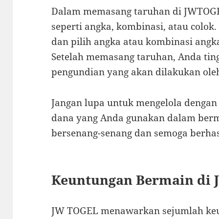
Dalam memasang taruhan di JWTOGEL,
seperti angka, kombinasi, atau colok.
dan pilih angka atau kombinasi angk
Setelah memasang taruhan, Anda tin
pengundian yang akan dilakukan ol
Jangan lupa untuk mengelola dengan
dana yang Anda gunakan dalam berm
bersenang-senang dan semoga berha
Keuntungan Bermain di
JW TOGEL menawarkan sejumlah keu