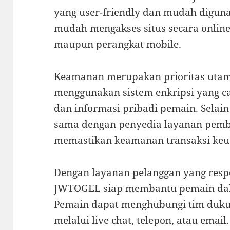
yang user-friendly dan mudah digun
mudah mengakses situs secara online
maupun perangkat mobile.
Keamanan merupakan prioritas utam
menggunakan sistem enkripsi yang c
dan informasi pribadi pemain. Selain
sama dengan penyedia layanan pemb
memastikan keamanan transaksi keu
Dengan layanan pelanggan yang respo
JWTOGEL siap membantu pemain dal
Pemain dapat menghubungi tim duk
melalui live chat, telepon, atau email.