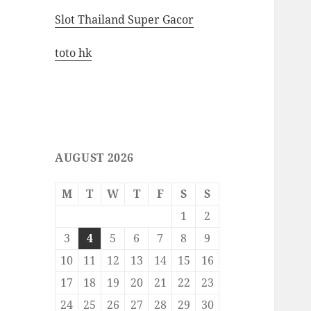
Slot Thailand Super Gacor
toto hk
AUGUST 2026
M
T
W
T
F
S
S
1
2
3
4
5
6
7
8
9
10
11
12
13
14
15
16
17
18
19
20
21
22
23
24
25
26
27
28
29
30