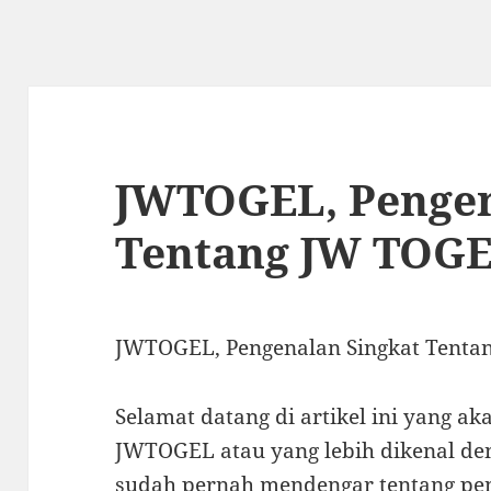
JWTOGEL, Pengen
Tentang JW TOG
JWTOGEL, Pengenalan Singkat Tenta
Selamat datang di artikel ini yang 
JWTOGEL atau yang lebih dikenal d
sudah pernah mendengar tentang pen