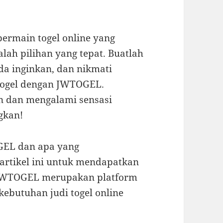
bermain togel online yang
lah pilihan yang tepat. Buatlah
da inginkan, dan nikmati
togel dengan JWTOGEL.
n dan mengalami sensasi
gkan!
OGEL dan apa yang
rtikel ini untuk mendapatkan
. JWTOGEL merupakan platform
ebutuhan judi togel online