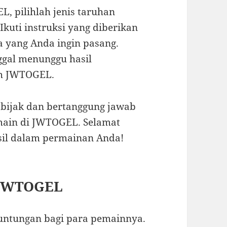
 pilihlah jenis taruhan
 Ikuti instruksi yang diberikan
a yang Anda ingin pasang.
ggal menunggu hasil
eh JWTOGEL.
 bijak dan bertanggung jawab
ain di JWTOGEL. Selamat
sil dalam permainan Anda!
 JWTOGEL
ntungan bagi para pemainnya.