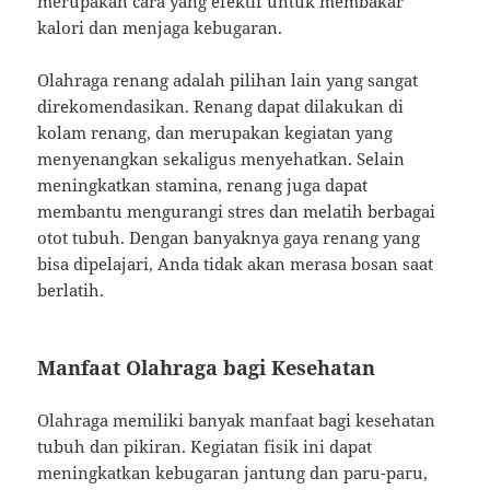
merupakan cara yang efektif untuk membakar
kalori dan menjaga kebugaran.
Olahraga renang adalah pilihan lain yang sangat
direkomendasikan. Renang dapat dilakukan di
kolam renang, dan merupakan kegiatan yang
menyenangkan sekaligus menyehatkan. Selain
meningkatkan stamina, renang juga dapat
membantu mengurangi stres dan melatih berbagai
otot tubuh. Dengan banyaknya gaya renang yang
bisa dipelajari, Anda tidak akan merasa bosan saat
berlatih.
Manfaat Olahraga bagi Kesehatan
Olahraga memiliki banyak manfaat bagi kesehatan
tubuh dan pikiran. Kegiatan fisik ini dapat
meningkatkan kebugaran jantung dan paru-paru,