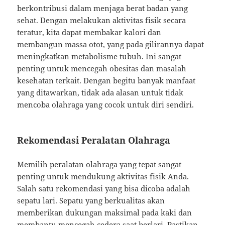
berkontribusi dalam menjaga berat badan yang
sehat. Dengan melakukan aktivitas fisik secara
teratur, kita dapat membakar kalori dan
membangun massa otot, yang pada gilirannya dapat
meningkatkan metabolisme tubuh. Ini sangat
penting untuk mencegah obesitas dan masalah
kesehatan terkait. Dengan begitu banyak manfaat
yang ditawarkan, tidak ada alasan untuk tidak
mencoba olahraga yang cocok untuk diri sendiri.
Rekomendasi Peralatan Olahraga
Memilih peralatan olahraga yang tepat sangat
penting untuk mendukung aktivitas fisik Anda.
Salah satu rekomendasi yang bisa dicoba adalah
sepatu lari. Sepatu yang berkualitas akan
memberikan dukungan maksimal pada kaki dan
membantu mencegah cedera saat berlari. Pastikan