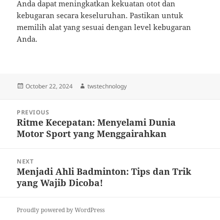
Anda dapat meningkatkan kekuatan otot dan
kebugaran secara keseluruhan. Pastikan untuk
memilih alat yang sesuai dengan level kebugaran
Anda.
Posted
Author
October 22, 2024
twstechnology
on
Post
PREVIOUS
navigation
Ritme Kecepatan: Menyelami Dunia
Previous
Motor Sport yang Menggairahkan
post:
NEXT
Menjadi Ahli Badminton: Tips dan Trik
Next
yang Wajib Dicoba!
post:
Proudly powered by WordPress