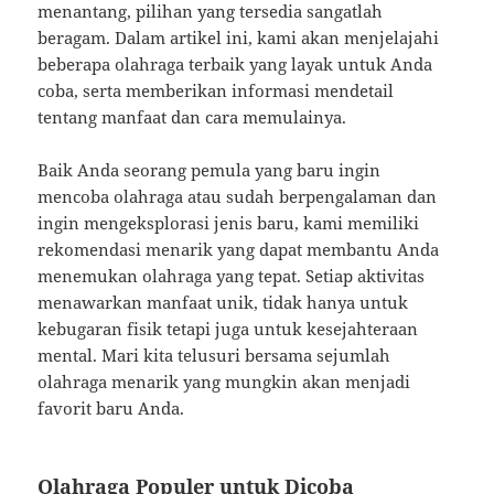
menantang, pilihan yang tersedia sangatlah
beragam. Dalam artikel ini, kami akan menjelajahi
beberapa olahraga terbaik yang layak untuk Anda
coba, serta memberikan informasi mendetail
tentang manfaat dan cara memulainya.
Baik Anda seorang pemula yang baru ingin
mencoba olahraga atau sudah berpengalaman dan
ingin mengeksplorasi jenis baru, kami memiliki
rekomendasi menarik yang dapat membantu Anda
menemukan olahraga yang tepat. Setiap aktivitas
menawarkan manfaat unik, tidak hanya untuk
kebugaran fisik tetapi juga untuk kesejahteraan
mental. Mari kita telusuri bersama sejumlah
olahraga menarik yang mungkin akan menjadi
favorit baru Anda.
Olahraga Populer untuk Dicoba