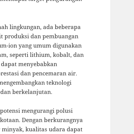
mah lingkungan, ada beberapa
ait produksi dan pembuangan
thium-ion yang umum digunakan
, seperti lithium, kobalt, dan
i dapat menyebabkan
restasi dan pencemaran air.
s mengembangkan teknologi
 dan berkelanjutan.
erpotensi mengurangi polusi
erkotaan. Dengan berkurangnya
minyak, kualitas udara dapat