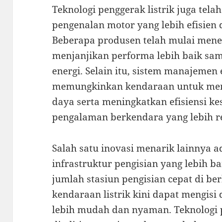
Teknologi penggerak listrik juga tel
pengenalan motor yang lebih efisien
Beberapa produsen telah mulai mene
menjanjikan performa lebih baik sa
energi. Selain itu, sistem manajemen 
memungkinkan kendaraan untuk me
daya serta meningkatkan efisiensi 
pengalaman berkendara yang lebih r
Salah satu inovasi menarik lainnya
infrastruktur pengisian yang lebih 
jumlah stasiun pengisian cepat di berb
kendaraan listrik kini dapat mengis
lebih mudah dan nyaman. Teknologi p