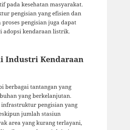
tif pada kesehatan masyarakat.
tur pengisian yang efisien dan
proses pengisian juga dapat
adopsi kendaraan listrik.
i Industri Kendaraan
pi berbagai tantangan yang
mbuhan yang berkelanjutan.
 infrastruktur pengisian yang
eskipun jumlah stasiun
ak area yang kurang terlayani,