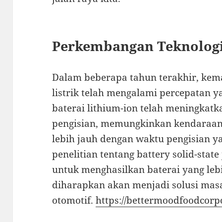
Perkembangan Teknologi
Dalam beberapa tahun terakhir, kem
listrik telah mengalami percepatan ya
baterai lithium-ion telah meningkatk
pengisian, memungkinkan kendaraan
lebih jauh dengan waktu pengisian yan
penelitian tentang battery solid-sta
untuk menghasilkan baterai yang leb
diharapkan akan menjadi solusi mas
otomotif.
https://bettermoodfoodcorp