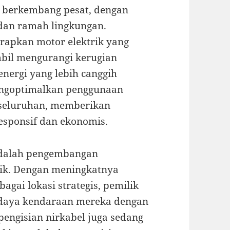
ah berkembang pesat, dengan
 dan ramah lingkungan.
rapkan motor elektrik yang
mbil mengurangi kerugian
energi yang lebih canggih
ngoptimalkan penggunaan
keseluruhan, memberikan
esponsif dan ekonomis.
 adalah pengembangan
baik. Dengan meningkatnya
agai lokasi strategis, pemilik
i daya kendaraan mereka dengan
engisian nirkabel juga sedang