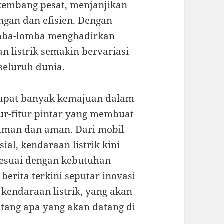
rkembang pesat, menjanjikan
ngan dan efisien. Dengan
mba-lomba menghadirkan
n listrik semakin bervariasi
seluruh dunia.
dapat banyak kemajuan dalam
tur-fitur pintar yang membuat
aman dan aman. Dari mobil
l, kendaraan listrik kini
sesuai dengan kebutuhan
 berita terkini seputar inovasi
kendaraan listrik, yang akan
ang apa yang akan datang di