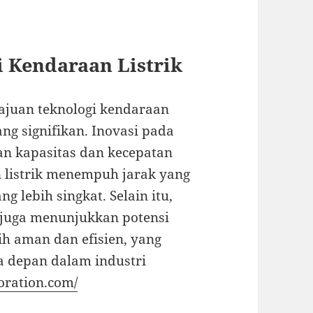
 Kendaraan Listrik
ajuan teknologi kendaraan
ng signifikan. Inovasi pada
an kapasitas dan kecepatan
 listrik menempuh jarak yang
g lebih singkat. Selain itu,
te juga menunjukkan potensi
ih aman dan efisien, yang
a depan dalam industri
oration.com/