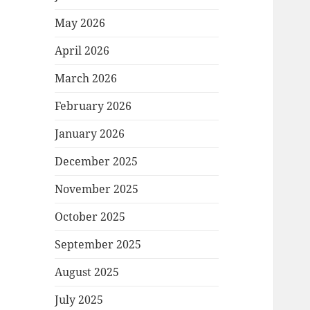
May 2026
April 2026
March 2026
February 2026
January 2026
December 2025
November 2025
October 2025
September 2025
August 2025
July 2025