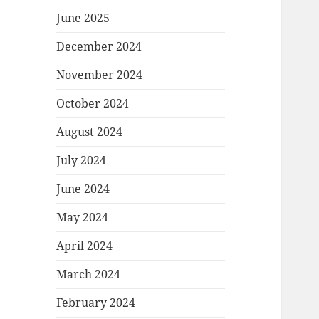
June 2025
December 2024
November 2024
October 2024
August 2024
July 2024
June 2024
May 2024
April 2024
March 2024
February 2024