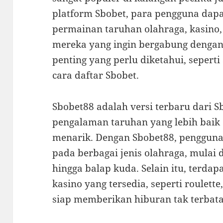
platform Sbobet, para pengguna dapa
permainan taruhan olahraga, kasino, 
mereka yang ingin bergabung dengan
penting yang perlu diketahui, seperti
cara daftar Sbobet.
Sbobet88 adalah versi terbaru dari
pengalaman taruhan yang lebih baik d
menarik. Dengan Sbobet88, penggun
pada berbagai jenis olahraga, mulai da
hingga balap kuda. Selain itu, terda
kasino yang tersedia, seperti roulette
siap memberikan hiburan tak terbata