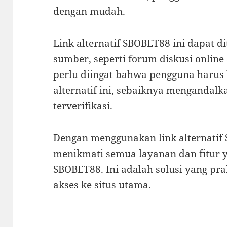
dengan mudah.
Link alternatif SBOBET88 ini dapat 
sumber, seperti forum diskusi online
perlu diingat bahwa pengguna harus b
alternatif ini, sebaiknya mengandal
terverifikasi.
Dengan menggunakan link alternatif
menikmati semua layanan dan fitur y
SBOBET88. Ini adalah solusi yang pr
akses ke situs utama.