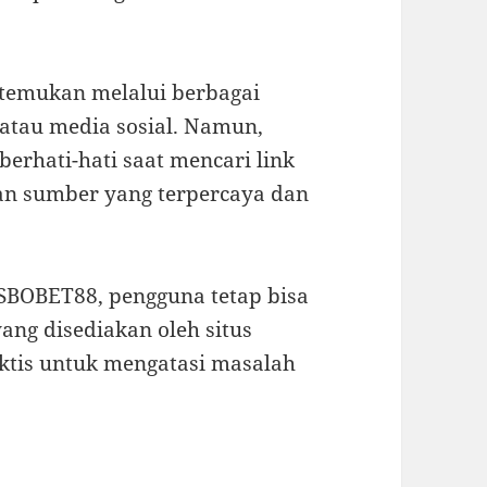
ditemukan melalui berbagai
 atau media sosial. Namun,
erhati-hati saat mencari link
kan sumber yang terpercaya dan
 SBOBET88, pengguna tetap bisa
ang disediakan oleh situs
aktis untuk mengatasi masalah