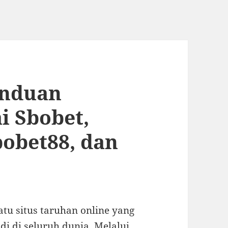
anduan
i Sbobet,
bobet88, dan
satu situs taruhan online yang
di di seluruh dunia. Melalui