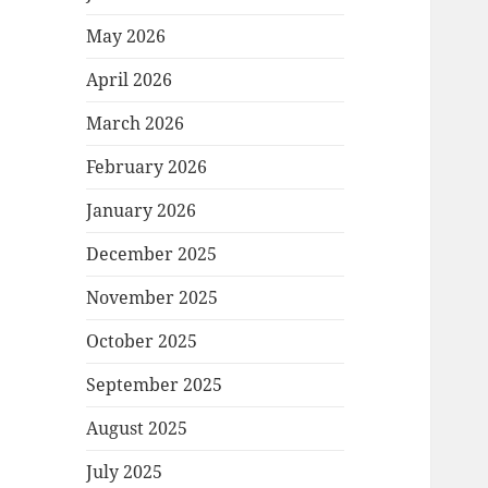
May 2026
April 2026
March 2026
February 2026
January 2026
December 2025
November 2025
October 2025
September 2025
August 2025
July 2025