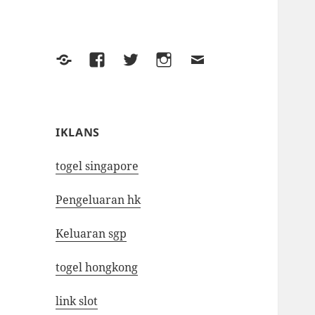
Yelp
Facebook
Twitter
Instagram
Email
IKLANS
togel singapore
Pengeluaran hk
Keluaran sgp
togel hongkong
link slot