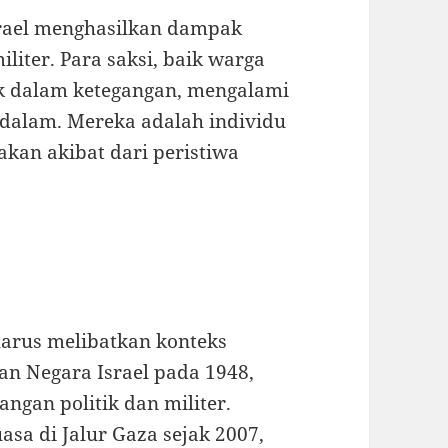
srael menghasilkan dampak
iter. Para saksi, baik warga
ak dalam ketegangan, mengalami
ndalam. Mereka adalah individu
kan akibat dari peristiwa
harus melibatkan konteks
ian Negara Israel pada 1948,
angan politik dan militer.
sa di Jalur Gaza sejak 2007,