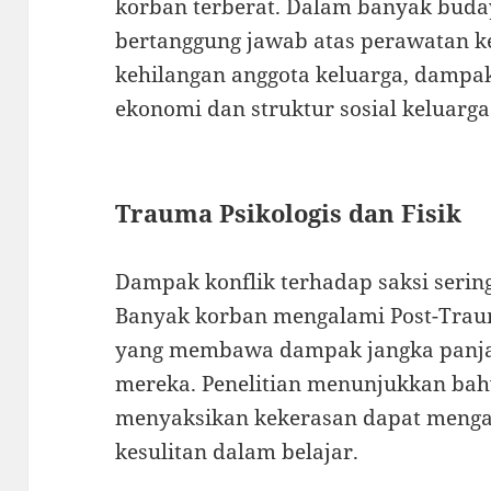
korban terberat. Dalam banyak buda
bertanggung jawab atas perawatan k
kehilangan anggota keluarga, damp
ekonomi dan struktur sosial keluarga
Trauma Psikologis dan Fisik
Dampak konflik terhadap saksi sering
Banyak korban mengalami Post-Trauma
yang membawa dampak jangka panja
mereka. Penelitian menunjukkan ba
menyaksikan kekerasan dapat menga
kesulitan dalam belajar.