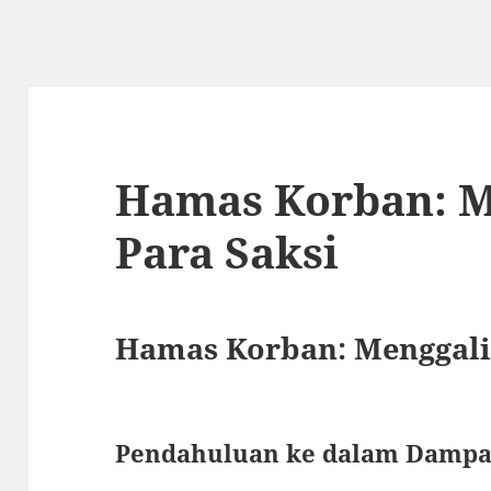
Hamas Korban: M
Para Saksi
Hamas Korban: Menggali 
Pendahuluan ke dalam Dampa