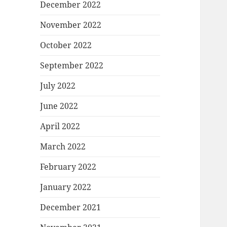
December 2022
November 2022
October 2022
September 2022
July 2022
June 2022
April 2022
March 2022
February 2022
January 2022
December 2021