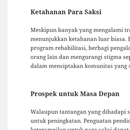
Ketahanan Para Saksi
Meskipun banyak yang mengalami tr
menunjukkan ketahanan luar biasa. 
program rehabilitasi, berbagi peng
orang lain dan mengurangi stigma s
dalam menciptakan komunitas yang 
Prospek untuk Masa Depan
Walaupun tantangan yang dihadapi s
untuk peningkatan. Penguatan pendi
keterampilan untuk para saksi dapat 