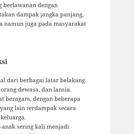
g berlawanan dengan
iptakan dampak jangka panjang,
ma namun juga pada masyarakat
ksi
sal dari berbagai latar belakang.
orang dewasa, dan lansia.
at beragam, dengan beberapa
ang lain terdampak secara
 keluarga.
-anak sering kali menjadi