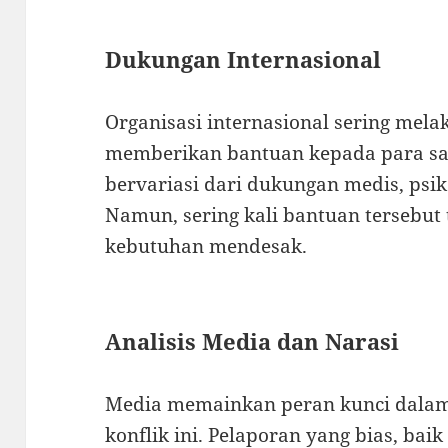
Dukungan Internasional
Organisasi internasional sering mela
memberikan bantuan kepada para saks
bervariasi dari dukungan medis, psik
Namun, sering kali bantuan tersebu
kebutuhan mendesak.
Analisis Media dan Narasi
Media memainkan peran kunci dala
konflik ini. Pelaporan yang bias, b