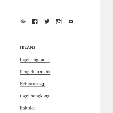
Yelp
Facebook
Twitter
Instagram
Email
IKLANS
togel singapore
Pengeluaran hk
Keluaran sgp
togel hongkong
link slot