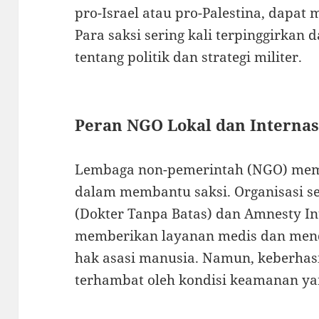
pro-Israel atau pro-Palestina, dapat
Para saksi sering kali terpinggirkan 
tentang politik dan strategi militer.
Peran NGO Lokal dan Internas
Lembaga non-pemerintah (NGO) memil
dalam membantu saksi. Organisasi se
(Dokter Tanpa Batas) dan Amnesty In
memberikan layanan medis dan men
hak asasi manusia. Namun, keberhasi
terhambat oleh kondisi keamanan yan