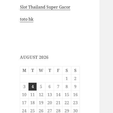
Slot Thailand Super Gacor
toto hk
AUGUST 2026
M
T
W
T
F
S
S
1
2
3
4
5
6
7
8
9
10
11
12
13
14
15
16
17
18
19
20
21
22
23
24
25
26
27
28
29
30