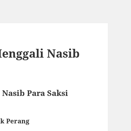
enggali Nasib
Nasib Para Saksi
k Perang