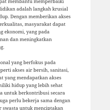
 dapat membantu memperbaiki
didikan adalah langkah krusial
idup. Dengan memberikan akses
berkualitas, masyarakat dapat
ng ekonomi, yang pada
inan dan meningkatkan
g.
ional yang berfokus pada
rti akses air bersih, sanitasi,
akat yang mendapatkan akses
liki hidup yang lebih sehat
 untuk berkontribusi secara
juga perlu bekerja sama dengan
or swasta untuk menciptakan