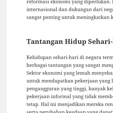
reformasi ekonomi yang diperlukan. D
internasional dan dukungan dari neg
sangat penting untuk meningkatkan 
Tantangan Hidup Sehari-
Kehidupan sehari-hari di negara ter
berbagai tantangan yang sangat men
Sektor ekonomi yang lemah menyeba
untuk mendapatkan pekerjaan yang l
pengangguran yang tinggi, banyak k
pekerjaan informal yang tidak mem
tetap. Hal ini menjadikan mereka re
serta perubahan keadaan yang dapa