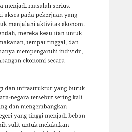
ga menjadi masalah serius.
i akses pada pekerjaan yang
uk menjalani aktivitas ekonomi
endah, mereka kesulitan untuk
makanan, tempat tinggal, dan
k hanya mempengaruhi individu,
mbangan ekonomi secara
gi dan infrastruktur yang buruk
a-negara tersebut sering kali
asing dan mengembangkan
 negeri yang tinggi menjadi beban
ih sulit untuk melakukan