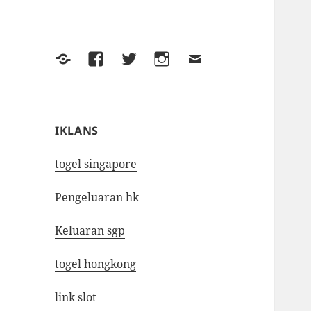
Yelp
Facebook
Twitter
Instagram
Email
IKLANS
togel singapore
Pengeluaran hk
Keluaran sgp
togel hongkong
link slot