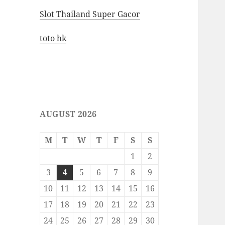
Slot Thailand Super Gacor
toto hk
AUGUST 2026
M
T
W
T
F
S
S
1
2
3
4
5
6
7
8
9
10
11
12
13
14
15
16
17
18
19
20
21
22
23
24
25
26
27
28
29
30