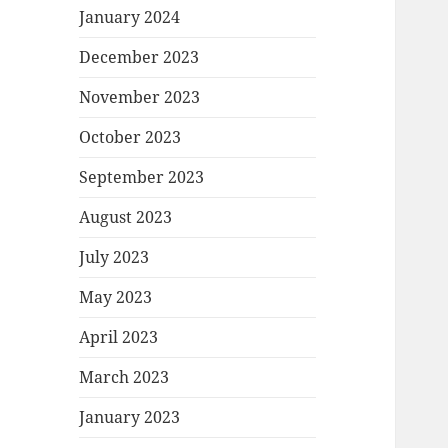
January 2024
December 2023
November 2023
October 2023
September 2023
August 2023
July 2023
May 2023
April 2023
March 2023
January 2023