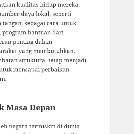
katkan kualitas hidup mereka.
mber daya lokal, seperti
n tangan, sebagai cara untuk
, program bantuan dari
eran penting dalam
arakat yang membutuhkan.
batan struktural tetap menjadi
untuk mencapai perbaikan
an.
uk Masa Depan
eh negara termiskin di dunia