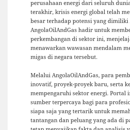
perusahaan energi dari seluruh dun
terakhir, krisis energi global telah
besar terhadap potensi yang dimiliki 
AngolaOilAndGas hadir untuk member
perkembangan di sektor ini, menjelaj
menawarkan wawasan mendalam men
migas di negara tersebut.
Melalui AngolaOilAndGas, para pemb
inovatif, proyek-proyek baru, serta 
mempengaruhi sektor energi. Portal 
sumber terpercaya bagi para profesio
siapa saja yang tertarik untuk mem
tantangan dan peluang yang ada di p
tetap menyajikan fakta dan analisis