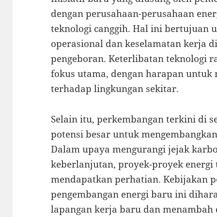
dengan perusahaan-perusahaan energ
teknologi canggih. Hal ini bertujuan 
operasional dan keselamatan kerja di
pengeboran. Keterlibatan teknologi 
fokus utama, dengan harapan untuk 
terhadap lingkungan sekitar.
Selain itu, perkembangan terkini di 
potensi besar untuk mengembangkan 
Dalam upaya mengurangi jejak kar
keberlanjutan, proyek-proyek energi
mendapatkan perhatian. Kebijakan 
pengembangan energi baru ini dihar
lapangan kerja baru dan menambah d