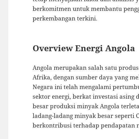
berkomitmen untuk membantu pengg
perkembangan terkini.
Overview Energi Angola
Angola merupakan salah satu produs
Afrika, dengan sumber daya yang me
Negara ini telah mengalami pertumb
sektor energi, berkat investasi asing
besar produksi minyak Angola terleta
ladang-ladang minyak besar seperti 
berkontribusi terhadap pendapatan 