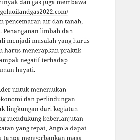
si minyak dan gas juga membawa
angolaoilandgas2022.com/
an pencemaran air dan tanah,
l. Penanganan limbah dan
ali menjadi masalah yang harus
n harus menerapkan praktik
ampak negatif terhadap
aman hayati.
holder untuk menemukan
ekonomi dan perlindungan
k lingkungan dari kegiatan
ang mendukung keberlanjutan
atan yang tepat, Angola dapat
a tanpa mengorbankan masa