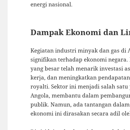
energi nasional.
Dampak Ekonomi dan Li
Kegiatan industri minyak dan gas di
signifikan terhadap ekonomi negara
yang besar telah menarik investasi 
kerja, dan meningkatkan pendapatan
royalti. Sektor ini menjadi salah sa
Angola, membantu dalam pembanguna
publik. Namun, ada tantangan dala
ekonomi ini dirasakan secara adil ol