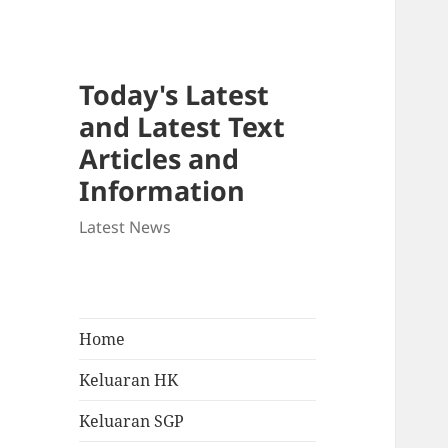
Today's Latest
and Latest Text
Articles and
Information
Latest News
Home
Keluaran HK
Keluaran SGP