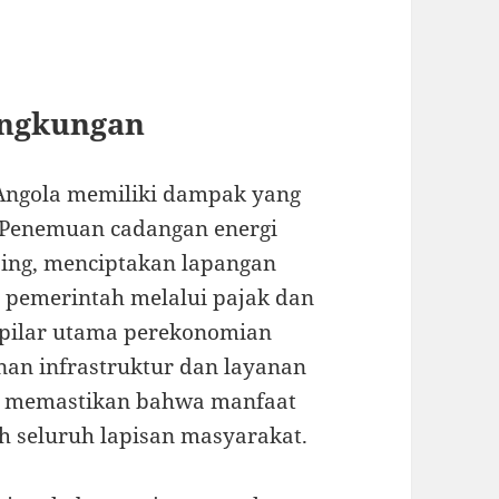
ngkungan
 Angola memiliki dampak yang
. Penemuan cadangan energi
asing, menciptakan lapangan
 pemerintah melalui pajak dan
tu pilar utama perekonomian
n infrastruktur dan layanan
m memastikan bahwa manfaat
eh seluruh lapisan masyarakat.