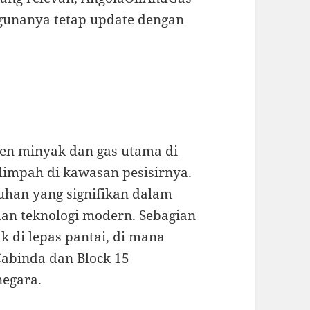
unanya tetap update dengan
en minyak dan gas utama di
limpah di kawasan pesisirnya.
uhan yang signifikan dalam
 dan teknologi modern. Sebagian
k di lepas pantai, di mana
Cabinda dan Block 15
negara.