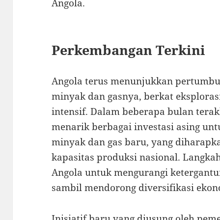
Angola.
Perkembangan Terkini
Angola terus menunjukkan pertumbuh
minyak dan gasnya, berkat eksploras
intensif. Dalam beberapa bulan terak
menarik berbagai investasi asing u
minyak dan gas baru, yang diharapk
kapasitas produksi nasional. Langkah
Angola untuk mengurangi ketergant
sambil mendorong diversifikasi ekon
Inisiatif baru yang diusung oleh pem