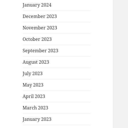
January 2024
December 2023
November 2023
October 2023
September 2023
August 2023
July 2023
May 2023
April 2023
March 2023
January 2023