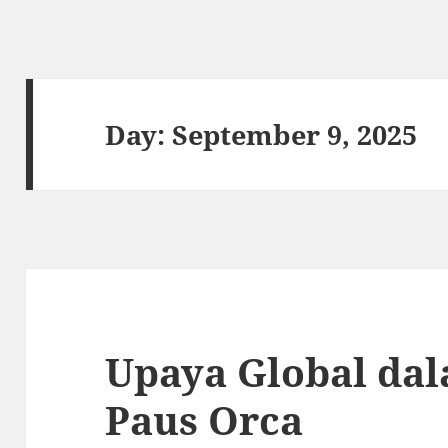
Day:
September 9, 2025
Upaya Global da
Paus Orca