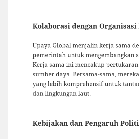
Kolaborasi dengan Organisasi
Upaya Global menjalin kerja sama de
pemerintah untuk mengembangkan stra
Kerja sama ini mencakup pertukaran 
sumber daya. Bersama-sama, mereka 
yang lebih komprehensif untuk tanta
dan lingkungan laut.
Kebijakan dan Pengaruh Polit