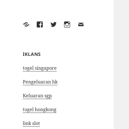
Yelp
Facebook
Twitter
Instagram
Email
IKLANS
togel singapore
Pengeluaran hk
Keluaran sgp
togel hongkong
link slot