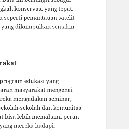
gkah konservasi yang tepat.
 seperti pemantauan satelit
ta yang dikumpulkan semakin
rakat
 program edukasi yang
daran masyarakat mengenai
Mereka mengadakan seminar,
 sekolah-sekolah dan komunitas
kat bisa lebih memahami peran
 yang mereka hadapi.