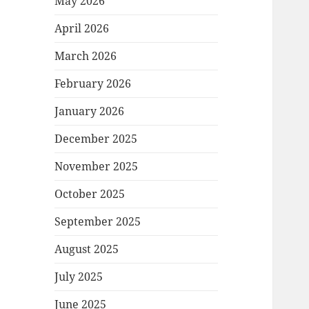
May 2026
April 2026
March 2026
February 2026
January 2026
December 2025
November 2025
October 2025
September 2025
August 2025
July 2025
June 2025