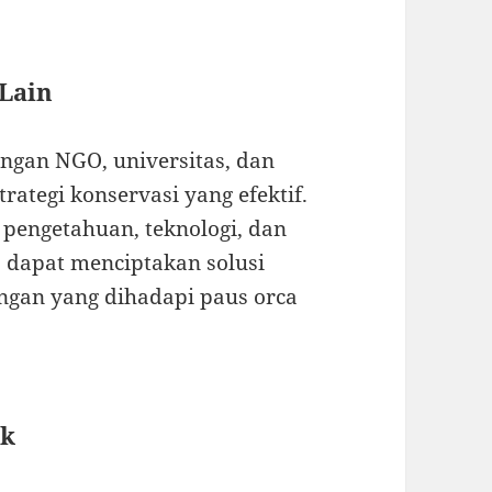
 Lain
ngan NGO, universitas, dan
tegi konservasi yang efektif.
pengetahuan, teknologi, dan
dapat menciptakan solusi
ngan yang dihadapi paus orca
ik