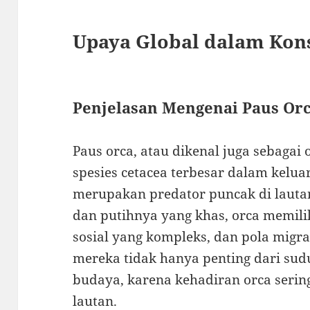
Upaya Global dalam Kons
Penjelasan Mengenai Paus Or
Paus orca, atau dikenal juga sebagai 
spesies cetacea terbesar dalam kelu
merupakan predator puncak di lauta
dan putihnya yang khas, orca memilik
sosial yang kompleks, dan pola migra
mereka tidak hanya penting dari sudu
budaya, karena kehadiran orca serin
lautan.