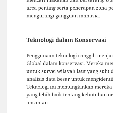
mencari makanan dan bersarang. Up
area penting serta penerapan zona p
mengurangi gangguan manusia.
Teknologi dalam Konservasi
Penggunaan teknologi canggih menja
Global dalam konservasi. Mereka me
untuk survei wilayah laut yang suli
analisis data besar untuk mengidentif
Teknologi ini memungkinkan merek
yang lebih baik tentang kebutuhan o
ancaman.