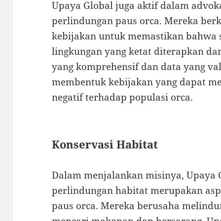
Upaya Global juga aktif dalam advo
perlindungan paus orca. Mereka ber
kebijakan untuk memastikan bahwa 
lingkungan yang ketat diterapkan dan
yang komprehensif dan data yang va
membentuk kebijakan yang dapat 
negatif terhadap populasi orca.
Konservasi Habitat
Dalam menjalankan misinya, Upaya
perlindungan habitat merupakan asp
paus orca. Mereka berusaha melindun