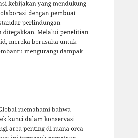
kasi kebijakan yang mendukung
kolaborasi dengan pembuat
standar perlindungan
 ditegakkan. Melalui penelitian
lid, mereka berusaha untuk
membantu mengurangi dampak
 Global memahami bahwa
ek kunci dalam konservasi
gi area penting di mana orca