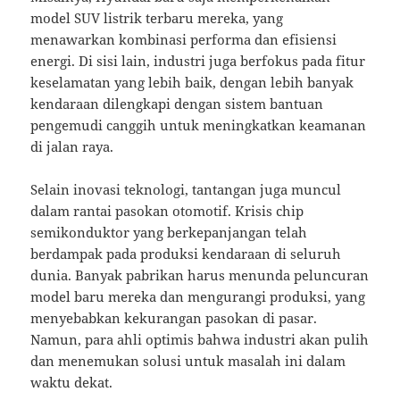
model SUV listrik terbaru mereka, yang
menawarkan kombinasi performa dan efisiensi
energi. Di sisi lain, industri juga berfokus pada fitur
keselamatan yang lebih baik, dengan lebih banyak
kendaraan dilengkapi dengan sistem bantuan
pengemudi canggih untuk meningkatkan keamanan
di jalan raya.
Selain inovasi teknologi, tantangan juga muncul
dalam rantai pasokan otomotif. Krisis chip
semikonduktor yang berkepanjangan telah
berdampak pada produksi kendaraan di seluruh
dunia. Banyak pabrikan harus menunda peluncuran
model baru mereka dan mengurangi produksi, yang
menyebabkan kekurangan pasokan di pasar.
Namun, para ahli optimis bahwa industri akan pulih
dan menemukan solusi untuk masalah ini dalam
waktu dekat.