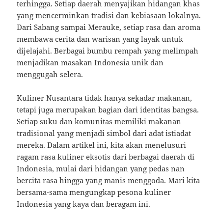
terhingga. Setiap daerah menyajikan hidangan khas
yang mencerminkan tradisi dan kebiasaan lokalnya.
Dari Sabang sampai Merauke, setiap rasa dan aroma
membawa cerita dan warisan yang layak untuk
dijelajahi. Berbagai bumbu rempah yang melimpah
menjadikan masakan Indonesia unik dan
menggugah selera.
Kuliner Nusantara tidak hanya sekadar makanan,
tetapi juga merupakan bagian dari identitas bangsa.
Setiap suku dan komunitas memiliki makanan
tradisional yang menjadi simbol dari adat istiadat
mereka. Dalam artikel ini, kita akan menelusuri
ragam rasa kuliner eksotis dari berbagai daerah di
Indonesia, mulai dari hidangan yang pedas nan
bercita rasa hingga yang manis menggoda. Mari kita
bersama-sama mengungkap pesona kuliner
Indonesia yang kaya dan beragam ini.