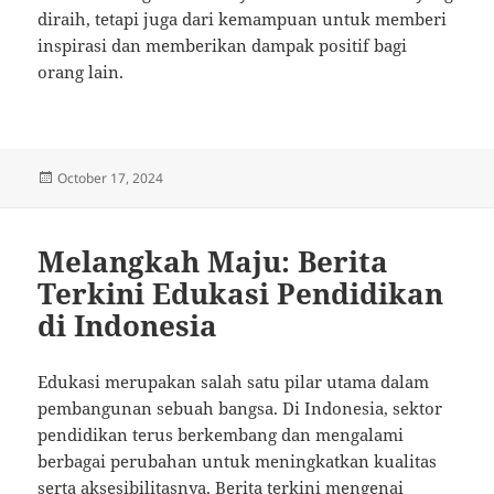
diraih, tetapi juga dari kemampuan untuk memberi
inspirasi dan memberikan dampak positif bagi
orang lain.
Posted
October 17, 2024
on
Melangkah Maju: Berita
Terkini Edukasi Pendidikan
di Indonesia
Edukasi merupakan salah satu pilar utama dalam
pembangunan sebuah bangsa. Di Indonesia, sektor
pendidikan terus berkembang dan mengalami
berbagai perubahan untuk meningkatkan kualitas
serta aksesibilitasnya. Berita terkini mengenai