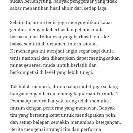
sudah berlangsung, banyak penggemar yang tidak
sabar menantikan hasil akhir dari setiap laga.
Selain itu, arena tenis juga menyuguhkan kabar
gembira dengan keberhasilan petenis muda
berbakat dari Indonesia yang berhasil lolos ke
babak semifinal turnamen internasional.
Kemenangan ini menjadi angin segar bagi dunia
tenis nasional dan diharapkan dapat meningkatkan
minat generasi muda untuk berlatih dan
berkompetisi di level yang lebih tinggi.
Tak kalah menarik, dunia balap mobil juga sedang
hangat dengan berita tentang kejuaraan Formula 1.
Pembalap favorit banyak orang telah memulai
musim dengan performa yang menawan. Banyak
tim yang bersaing ketat untuk mendapatkan poin,
dan setiap balapan semakin menambah ketegangan.
Berita mengenai strategi tim dan performa