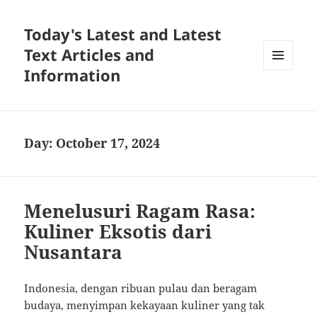
Today's Latest and Latest
Text Articles and
Information
MENU
AND
WIDGETS
Day:
October 17, 2024
Menelusuri Ragam Rasa:
Kuliner Eksotis dari
Nusantara
Indonesia, dengan ribuan pulau dan beragam
budaya, menyimpan kekayaan kuliner yang tak