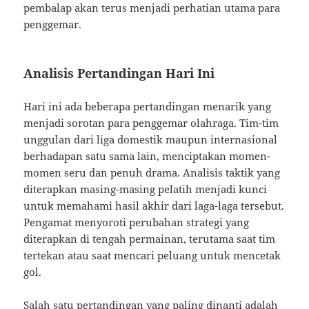
pembalap akan terus menjadi perhatian utama para
penggemar.
Analisis Pertandingan Hari Ini
Hari ini ada beberapa pertandingan menarik yang
menjadi sorotan para penggemar olahraga. Tim-tim
unggulan dari liga domestik maupun internasional
berhadapan satu sama lain, menciptakan momen-
momen seru dan penuh drama. Analisis taktik yang
diterapkan masing-masing pelatih menjadi kunci
untuk memahami hasil akhir dari laga-laga tersebut.
Pengamat menyoroti perubahan strategi yang
diterapkan di tengah permainan, terutama saat tim
tertekan atau saat mencari peluang untuk mencetak
gol.
Salah satu pertandingan yang paling dinanti adalah