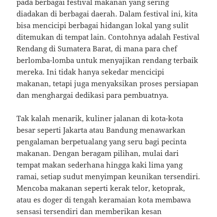
pada berbagai festival makanan yang sering
diadakan di berbagai daerah. Dalam festival ini, kita
bisa mencicipi berbagai hidangan lokal yang sulit
ditemukan di tempat lain. Contohnya adalah Festival
Rendang di Sumatera Barat, di mana para chef
berlomba-lomba untuk menyajikan rendang terbaik
mereka. Ini tidak hanya sekedar mencicipi
makanan, tetapi juga menyaksikan proses persiapan
dan menghargai dedikasi para pembuatnya.
Tak kalah menarik, kuliner jalanan di kota-kota
besar seperti Jakarta atau Bandung menawarkan
pengalaman berpetualang yang seru bagi pecinta
makanan. Dengan beragam pilihan, mulai dari
tempat makan sederhana hingga kaki lima yang
ramai, setiap sudut menyimpan keunikan tersendiri.
Mencoba makanan seperti kerak telor, ketoprak,
atau es doger di tengah keramaian kota membawa
sensasi tersendiri dan memberikan kesan