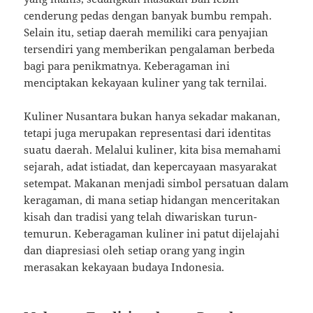
cenderung pedas dengan banyak bumbu rempah.
Selain itu, setiap daerah memiliki cara penyajian
tersendiri yang memberikan pengalaman berbeda
bagi para penikmatnya. Keberagaman ini
menciptakan kekayaan kuliner yang tak ternilai.
Kuliner Nusantara bukan hanya sekadar makanan,
tetapi juga merupakan representasi dari identitas
suatu daerah. Melalui kuliner, kita bisa memahami
sejarah, adat istiadat, dan kepercayaan masyarakat
setempat. Makanan menjadi simbol persatuan dalam
keragaman, di mana setiap hidangan menceritakan
kisah dan tradisi yang telah diwariskan turun-
temurun. Keberagaman kuliner ini patut dijelajahi
dan diapresiasi oleh setiap orang yang ingin
merasakan kekayaan budaya Indonesia.